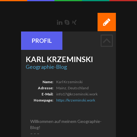
LinkedIn
Skype
Xing
PROFIL
KARL
KRZEMINSKI
Geographie-Blog
Name:
Karl Krzeminski
Adresse:
Mainz, Deutschland
E-Mail:
info17@krzeminski.work
Homepage:
https://krzeminski.work
Willkommen auf meinem Geographie-
Blog!
– – –