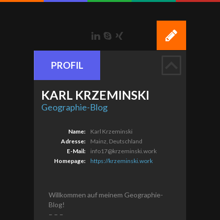
LinkedIn
Skype
Xing
PROFIL
KARL
KRZEMINSKI
Geographie-Blog
Name:
Karl Krzeminski
Adresse:
Mainz, Deutschland
E-Mail:
info17@krzeminski.work
Homepage:
https://krzeminski.work
Willkommen auf meinem Geographie-
Blog!
– – –