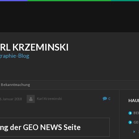
RL
KRZEMINSKI
raphie-Blog
: Bekanntmachung
Karl Krzeminski
0
6. Januar 2018
HAU
BE
GE
ung der GEO NEWS Seite