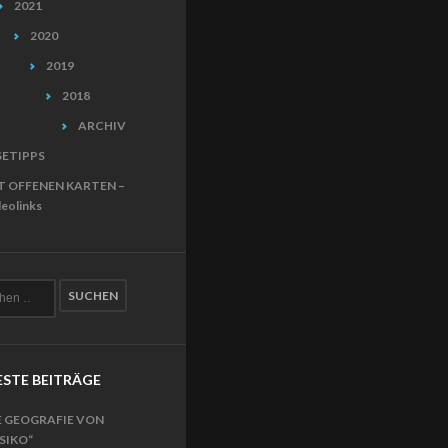
2021
2020
2019
2018
ARCHIV
SETIPPS
T OFFENEN KARTEN –
eolinks
STE BEITRÄGE
E GEOGRAFIE VON
ISIKO“