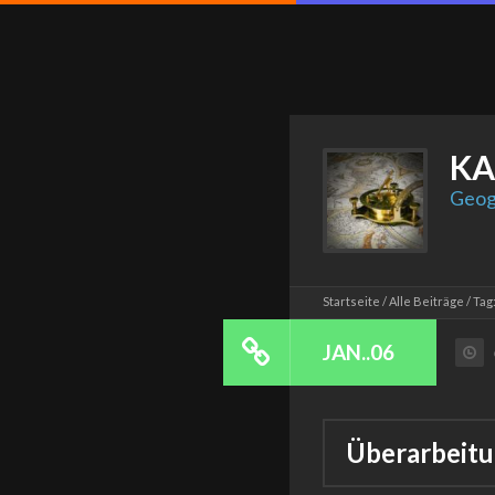
KA
Geog
Startseite
Alle Beiträge
Tag
JAN..06
Überarbeit