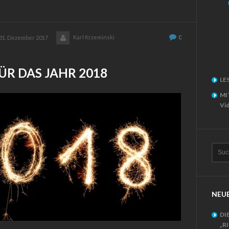
Karl Krzeminski
0
31. Dezember 2017
R DAS JAHR 2018
LE
MI
Vid
NEUE
DI
„R