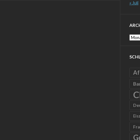
« Juli
ARC
Archi
SCH
Af
Ba
C
De
Eis
Fra
G