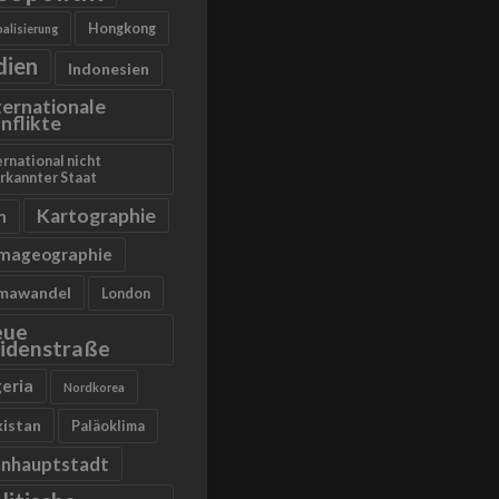
Hongkong
alisierung
dien
Indonesien
ternationale
nflikte
ernational nicht
rkannter Staat
Kartographie
n
imageographie
imawandel
London
eue
idenstraße
geria
Nordkorea
kistan
Paläoklima
anhauptstadt