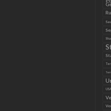
Po
Ge
Ru
Sau
Se
Sha
S
St
Ter
Ter
U
US
Ve
Ve