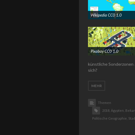
Wikipedia CC0 1.0
"/>
Pixabay CC0 1.0
"/>
künstliche Sonderzonen 
sich?
MEHR
Themen
2018,
Ägypten,
Bekan
Politische Geographie,
Stad