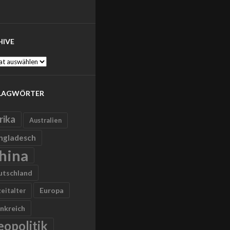
HIVE
ve
LAGWÖRTER
rika
Australien
ngladesch
hina
utschland
Europa
zeitalter
nkreich
eopolitik