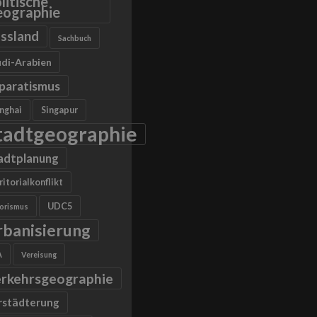
litische
ographie
ssland
Sachbuch
di-Arabien
paratismus
nghai
Singapur
tadtgeographie
adtplanung
ritorialkonflikt
UDC5
rorismus
rbanisierung
A
Vereisung
rkehrsgeographie
rstädterung