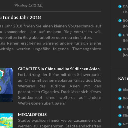
(Pixabay CC0 1.0)
DA
Flä
u für das Jahr 2018
RO
das Jahr 2018 finden Sie einen kleinen Vorgeschmack auf
[M
im kommenden Jahr auf meinem Blog vorstellen will.
CH
e Seiten im Blog überarbeiten oder neu einrichten.
[M
als Reihen erscheinen während andere für sich alleine
eiträge werden ungefähr folgende Themengebiete
KO
[M
GIGACITES in China und im Südlichen Asien
Fortsetzung der Reihe mit dem Schwerpunkt
KAT
auf China mit seinen geplanten Gigacities. Des
Weiteren das südliche Asien mit den
Bl
potentiellen Gigacities. Doch lässt sich dieses
Stadtkonzept ohne weiteres auf andere
Bü
Weltregionen übertragen?
Gig
◊
MEGALOPOLIS
Kl
Städte wachsen immer weiter zusammen und
New
werden zu sogenannten Städtelandschaften