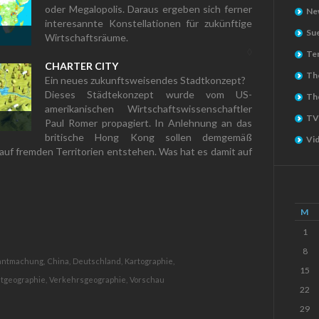
oder Megalopolis. Daraus ergeben sich ferner
Ne
interesannte Konstellationen für zukünftige
Su
Wirtschaftsräume.
◊
Ter
CHARTER CITY
The
Ein neues zukunftsweisendes Stadtkonzept?
Dieses Städtekonzept wurde vom US-
Th
amerikanischen Wirtschaftswissenschaftler
TV
Paul Romer propagiert. In Anlehnung an das
britische Hong Kong sollen demgemäß
Vi
auf fremden Territorien entstehen. Was hat es damit auf
M
1
8
ntmachung,
China,
Deutschland,
Kartographie,
15
tgeographie,
Verkehrsgeographie,
Vorschau
22
29