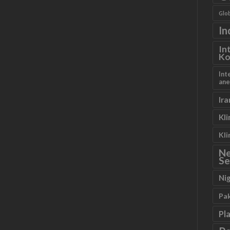
Glob
In
In
Ko
Int
ane
Ira
Kl
Kl
N
Se
Ni
Pa
Pl