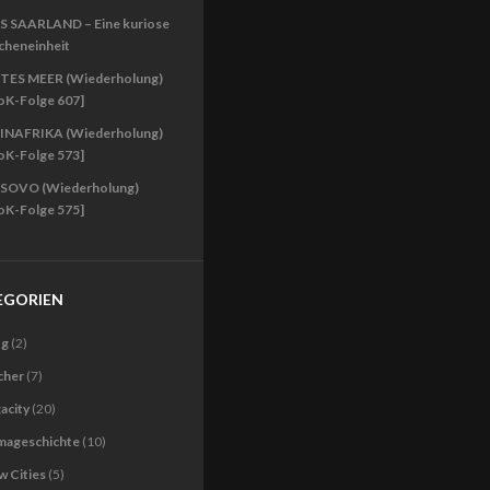
S SAARLAND – Eine kuriose
cheneinheit
TES MEER (Wiederholung)
oK-Folge 607]
INAFRIKA (Wiederholung)
oK-Folge 573]
SOVO (Wiederholung)
oK-Folge 575]
EGORIEN
og
(2)
cher
(7)
acity
(20)
imageschichte
(10)
 Cities
(5)