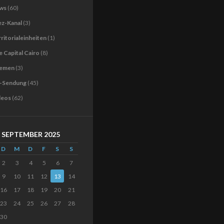
ws
(60)
ez-Kanal
(3)
ritorialeinheiten
(1)
 Capital Cairo
(8)
emen
(3)
-Sendung
(45)
deos
(62)
SEPTEMBER 2025
D
M
D
F
S
S
2
3
4
5
6
7
9
10
11
12
13
14
16
17
18
19
20
21
23
24
25
26
27
28
30