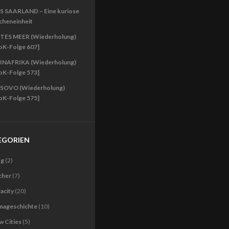
S SAARLAND – Eine kuriose
cheneinheit
TES MEER (Wiederholung)
oK-Folge 607]
INAFRIKA (Wiederholung)
oK-Folge 573]
SOVO (Wiederholung)
oK-Folge 575]
EGORIEN
og
(2)
cher
(7)
acity
(20)
imageschichte
(10)
 Cities
(5)