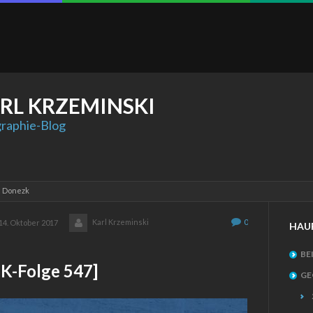
RL
KRZEMINSKI
raphie-Blog
: Donezk
Karl Krzeminski
0
14. Oktober 2017
HAU
BE
-Folge 547]
GE