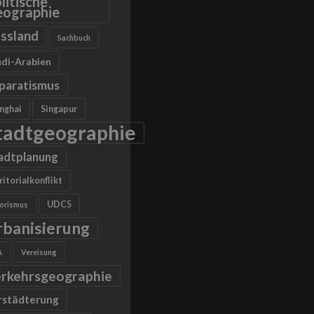
litische
ographie
ssland
Sachbuch
di-Arabien
paratismus
nghai
Singapur
tadtgeographie
adtplanung
ritorialkonflikt
UDC5
rorismus
rbanisierung
A
Vereisung
rkehrsgeographie
rstädterung