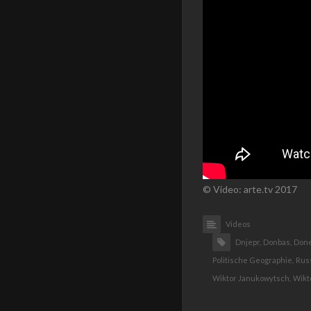
© Video: arte.tv 2017
Videos
Dnjepr,
Donbas,
Done
Politische Geographie,
Rus
Wiktor Janukowytsch,
Wikt