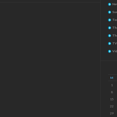
Ne
Su
Ter
The
Th
TV
Vi
M
1
8
15
22
29