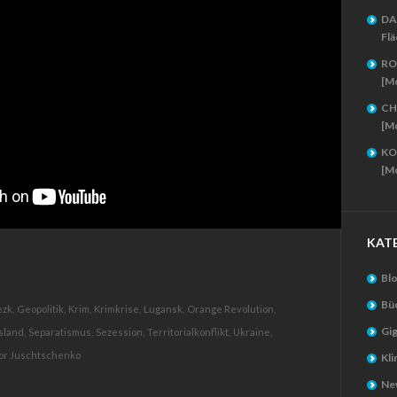
DA
Flä
RO
[M
CH
[M
KO
[M
KAT
Bl
Bü
zk,
Geopolitik,
Krim,
Krimkrise,
Lugansk,
Orange Revolution,
Gig
sland,
Separatismus,
Sezession,
Territorialkonflikt,
Ukraine,
or Juschtschenko
Kl
New