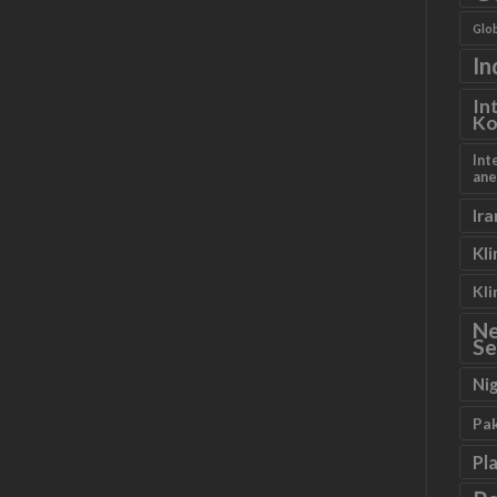
Glob
In
In
Ko
Int
ane
Ira
Kl
Kl
N
Se
Ni
Pa
Pl