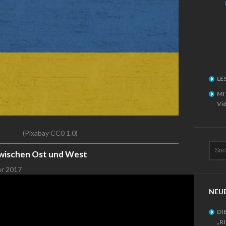
LE
MI
Vid
(Pixabay CC0 1.0)
Zwischen Ost und West
er 2017
NEUE
DI
„R