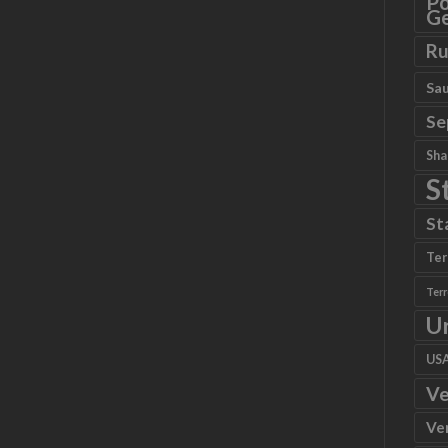
Po
Ge
Ru
Sau
Se
Sha
S
St
Ter
Ter
U
US
Ve
Ve