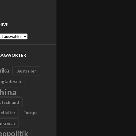
HIVE
ve
LAGWÖRTER
rika
Australien
ngladesch
hina
utschland
Europa
zeitalter
nkreich
eopolitik