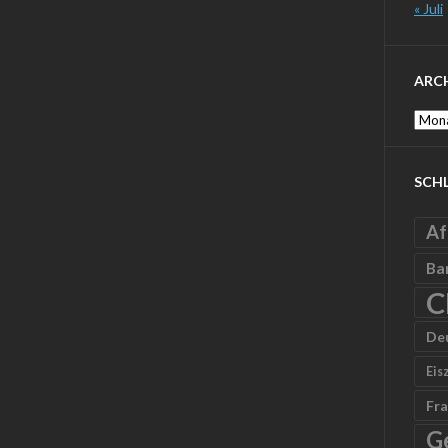
« Juli
ARC
Archi
SCH
Af
Ba
C
De
Eis
Fra
G