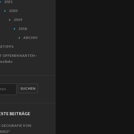
2021
2020
2019
2018
ARCHIV
SETIPPS
T OFFENEN KARTEN –
eolinks
STE BEITRÄGE
E GEOGRAFIE VON
ISIKO“