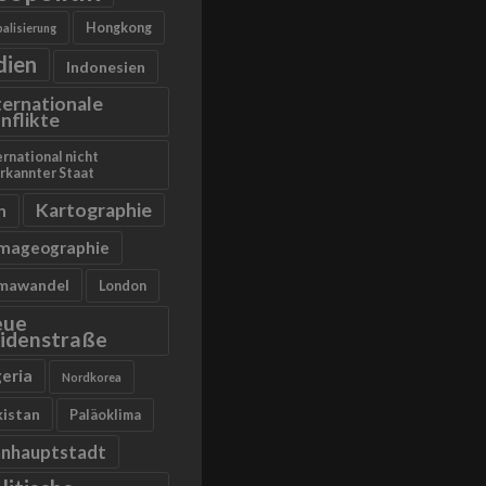
Hongkong
alisierung
dien
Indonesien
ternationale
nflikte
ernational nicht
rkannter Staat
Kartographie
n
imageographie
imawandel
London
eue
idenstraße
geria
Nordkorea
kistan
Paläoklima
anhauptstadt