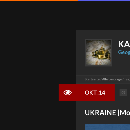
KA
Geog
Startseite
Alle Beiträge
Tag
OKT..14
UKRAINE [MoK