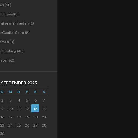
ws
(60)
ez-Kanal
(3)
ritorialeinheiten
(1)
 Capital Cairo
(8)
emen
(3)
-Sendung
(45)
deos
(62)
SEPTEMBER 2025
D
M
D
F
S
S
2
3
4
5
6
7
9
10
11
12
13
14
16
17
18
19
20
21
23
24
25
26
27
28
30