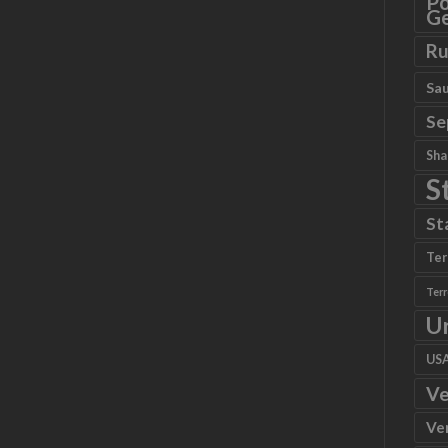
Po
Ge
Ru
Sau
Se
Sha
S
St
Ter
Ter
U
US
Ve
Ve