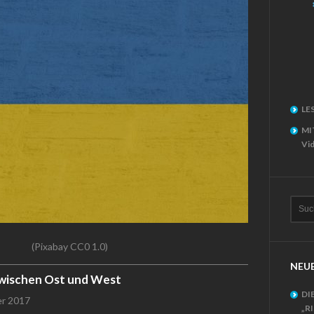
LE
MI
Vid
(Pixabay CC0 1.0)
NEUE
Zwischen Ost und West
DI
er 2017
„R