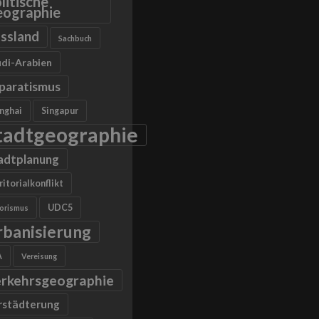
litische
ographie
ssland
Sachbuch
di-Arabien
paratismus
nghai
Singapur
tadtgeographie
adtplanung
ritorialkonflikt
UDC5
rorismus
rbanisierung
A
Vereisung
rkehrsgeographie
rstädterung