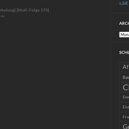
« Juli
holung) [MoK-Folge 573]
ski
ARC
Archi
SCH
Af
Ba
C
De
Eis
Fra
G