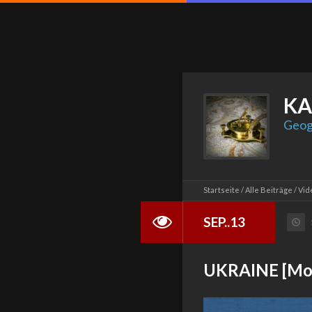
KA
Geog
Startseite
Alle Beiträge
Vid
SEP..13
UKRAINE [MoK