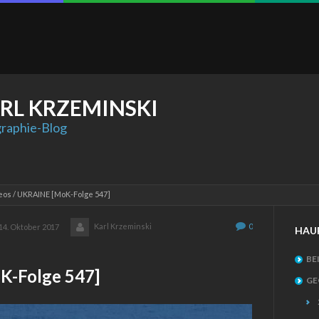
RL
KRZEMINSKI
raphie-Blog
eos
UKRAINE [MoK-Folge 547]
Karl Krzeminski
0
14. Oktober 2017
HAU
BE
-Folge 547]
GE