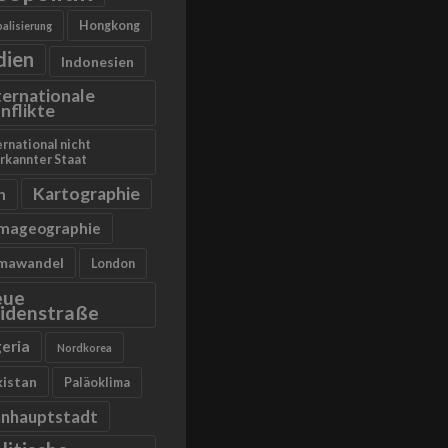
Hongkong
alisierung
dien
Indonesien
ternationale
nflikte
ernational nicht
rkannter Staat
Kartographie
n
imageographie
imawandel
London
eue
idenstraße
geria
Nordkorea
kistan
Paläoklima
anhauptstadt