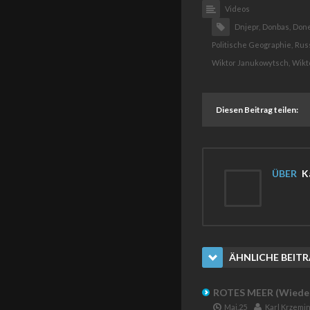
Videos
Dnjepr,
Donbas,
Done
Politische Geographie,
Rus
Wiktor Janukowytsch,
Wikt
Diesen Beitrag teilen:
ÜBER
Ka
ÄHNLICHE BEIT
ROTES MEER (Wieder
Mai.25
Karl Krzemin