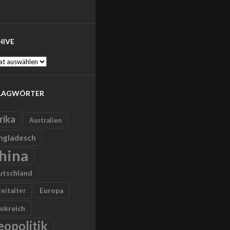
HIVE
ve
LAGWÖRTER
rika
Australien
ngladesch
hina
utschland
Europa
zeitalter
nkreich
eopolitik