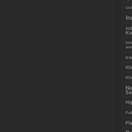
Glob
In
In
Ko
Int
ane
Ira
Kl
Kl
N
Se
Ni
Pa
Pl