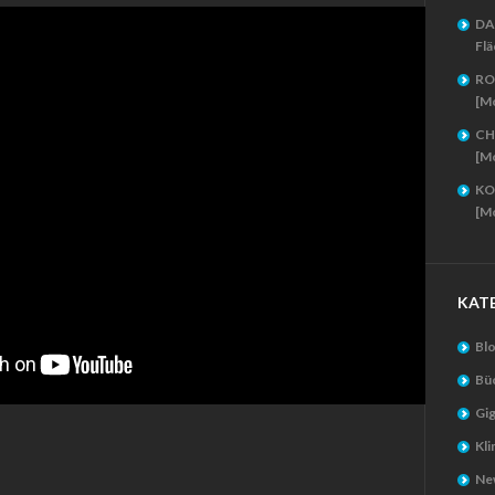
DA
Flä
RO
[M
CH
[M
KO
[M
KAT
Bl
Bü
Gig
Kl
New