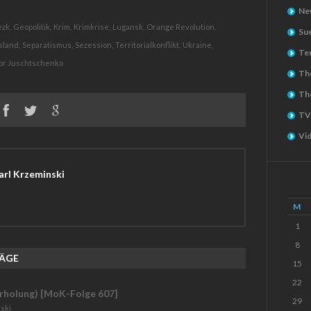
Ne
zk,
Geopolitik,
Krim,
Krimkrise,
Lugansk,
Orange Revolution,
Su
sland,
Separatismus,
Sezession,
Territorialkonflikt,
Ukraine,
Ter
or Juschtschenko
The
Th
TV
Vi
rl Krzeminski
M
1
8
RÄGE
15
22
holung) [MoK-Folge 607]
29
ski