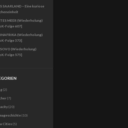
S SAARLAND – Eine kuriose
cheneinheit
TES MEER (Wiederholung)
oK-Folge 607]
INAFRIKA (Wiederholung)
oK-Folge 573]
SOVO (Wiederholung)
oK-Folge 575]
EGORIEN
og
(2)
cher
(7)
acity
(20)
imageschichte
(10)
 Cities
(5)