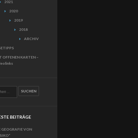
2021
2020
2019
2018
ARCHIV
SETIPPS
T OFFENEN KARTEN –
eolinks
STE BEITRÄGE
E GEOGRAFIE VON
ISIKO“