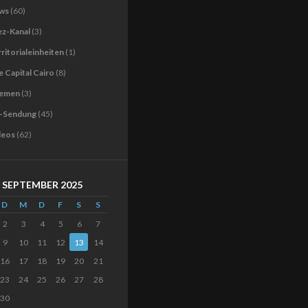
ws
(60)
ez-Kanal
(3)
ritorialeinheiten
(1)
 Capital Cairo
(8)
emen
(3)
-Sendung
(45)
deos
(62)
SEPTEMBER 2025
D
M
D
F
S
S
2
3
4
5
6
7
9
10
11
12
13
14
16
17
18
19
20
21
23
24
25
26
27
28
30