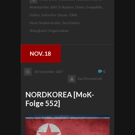
Atommächte,
BRICS-Staaten,
China,
Geopolitik,
Indien,
Indischer Ozean,
IORA,
Neue Seidenstraße,
Seychellen,
Shanghaier Organisation
NOV..18
0
18. November 2017
Karl Krzeminski
NORDKOREA [MoK-
Folge 552]