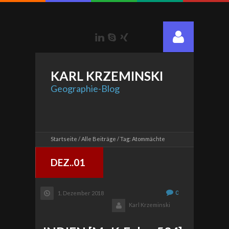
LinkedIn
Skype
Xing
KARL
KRZEMINSKI
Geographie-Blog
Startseite
Alle Beiträge
Tag: Atommächte
DEZ..01
0
1. Dezember 2018
Karl Krzeminski