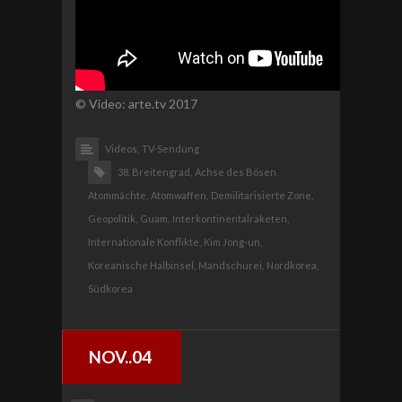
© Video: arte.tv 2017
Videos,
TV-Sendung
38. Breitengrad,
Achse des Bösen,
Atommächte,
Atomwaffen,
Demilitarisierte Zone,
Geopolitik,
Guam,
Interkontinentalraketen,
Internationale Konflikte,
Kim Jong-un,
Koreanische Halbinsel,
Mandschurei,
Nordkorea,
Südkorea
NOV..04