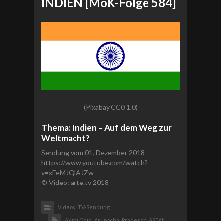
INDIEN [MoK-Folge 584]
(Pixabay CC0 1.0)
Thema: Indien – Auf dem Weg zur
Weltmacht?
Sendung vom 01. Dezember 2018
https://www.youtube.com/watch?
v=xFeMJQlAJZw
© Video: arte.tv 2018
Videos,
TV-Sendung
Aksai Chin,
Arunachal Pradesch,
ASEAN,