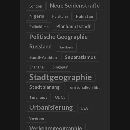
Neue Seidenstraße
London
Nigeria
Pakistan
Nordkorea
Planhauptstadt
Paläoklima
Politische Geographie
Russland
Sachbuch
Separatismus
Saudi-Arabien
Shanghai
Singapur
Stadtgeographie
Stadtplanung
Territorialkonflikt
UDC5
Terrorismus
Urbanisierung
USA
Vereisung
Verkehrsgeographie