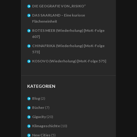
DIE GEOGRAFIE VON „RISIKO“
DAS SAARLAND – Eine kuriose
Flächeneinheit
ROTES MEER (Wiederholung) [MoK-Folge
607]
CHINAFRIKA (Wiederholung) [MoK-Folge
573]
KOSOVO (Wiederholung) [MoK-Folge 575]
KATEGORIEN
Blog
(2)
Bücher
(7)
Gigacity
(20)
Klimageschichte
(10)
New Cities
(5)