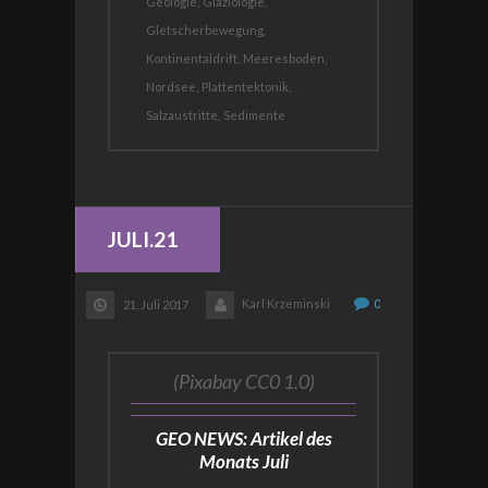
Geologie,
Glaziologie,
Gletscherbewegung,
Kontinentaldrift,
Meeresboden,
Nordsee,
Plattentektonik,
Salzaustritte,
Sedimente
JULI.21
Karl Krzeminski
0
21. Juli 2017
(Pixabay CC0 1.0)
GEO NEWS: Artikel des
Monats Juli