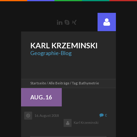
LinkedIn
Skype
Xing
KARL
KRZEMINSKI
Geographie-Blog
Startseite
Alle Beiträge
Tag: Bathymetrie
AUG..16
0
16. August 2018
Karl Krzeminski