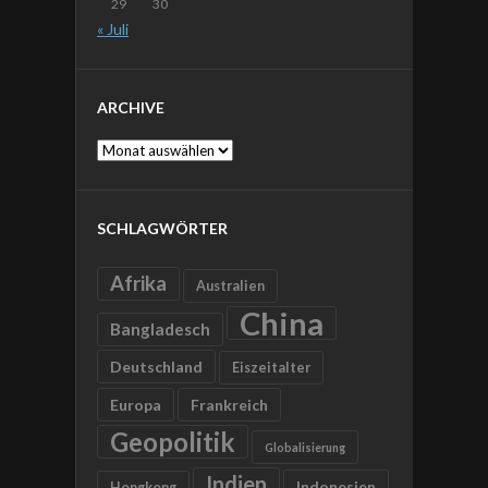
29
30
« Juli
ARCHIVE
Archive
SCHLAGWÖRTER
Afrika
Australien
China
Bangladesch
Deutschland
Eiszeitalter
Europa
Frankreich
Geopolitik
Globalisierung
Indien
Indonesien
Hongkong