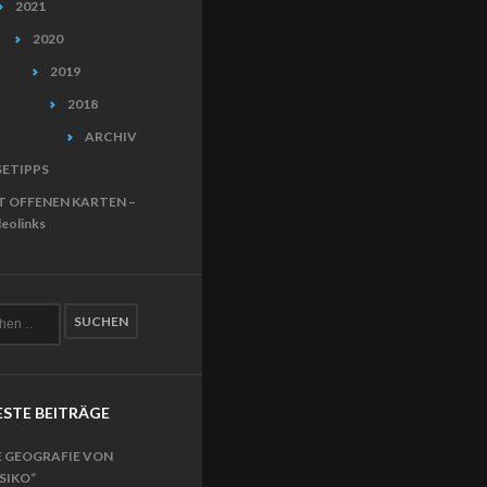
2021
2020
2019
2018
ARCHIV
SETIPPS
T OFFENEN KARTEN –
eolinks
STE BEITRÄGE
E GEOGRAFIE VON
ISIKO“