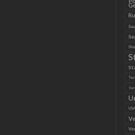
Po
Ge
Ru
Sau
Se
Sha
S
St
Ter
Ter
U
US
Ve
Ve