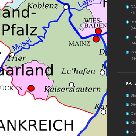
DA
Flä
RO
[M
CH
[M
KO
[M
KAT
Bl
Bü
Gig
Kl
New