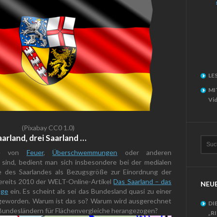
LE
MI
Vid
(Pixabay CC0 1.0)
aarland, drei Saarland …
te von
Feuer
,
Überschwemmungen
oder anderen
 sind, bedient man sich insbesondere bei der medialen
e des Saarlandes als Bezugsgröße zur Einordnung der
bereits 2010 der WELT-Online-Artikel
Das Saarland – das
NEUE
nge
ein. Es scheint als sei das Bundesland quasi zu einer
t geworden. Warum ist das so? Warum wird ausgerechnet
DI
n Bundesländern für Flächenvergleiche herangezogen?
„R