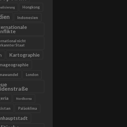
Hongkong
alisierung
dien
Indonesien
ternationale
nflikte
ernational nicht
rkannter Staat
Kartographie
n
imageographie
imawandel
London
eue
idenstraße
geria
Nordkorea
kistan
Paläoklima
anhauptstadt