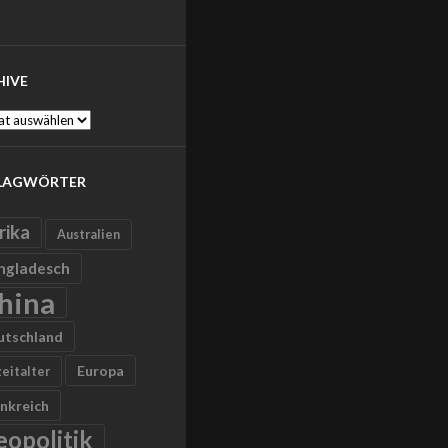
HIVE
ve
LAGWÖRTER
rika
Australien
ngladesch
hina
utschland
Europa
zeitalter
nkreich
eopolitik