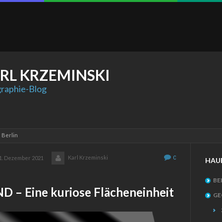
RL
KRZEMINSKI
raphie-Blog
: Berlin
Karl Krzeminski
0
1. Dezember 2021
HAU
BE
 – Eine kuriose Flächeneinheit
GE