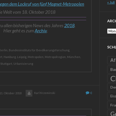
« Juli
iegen dem Lockruf von fünf Magnet-Metropolen
ie Welt vom 18. Oktober 2018
ARC
zu allen bisherigen News des Jahres
2018
.
Hier geht es zum
Archiv
.
Archi
SCH
Berlin,
Bundesinstituts für Bevölkerungsforschung,
rt,
Hamburg,
Leipzig,
Metropolen,
Metropolregion,
München,
Af
Stuttgart,
Urbanisierung
Ba
C
De
Karl Krzeminski
0
11. Oktober 2018
Eis
Fra
G