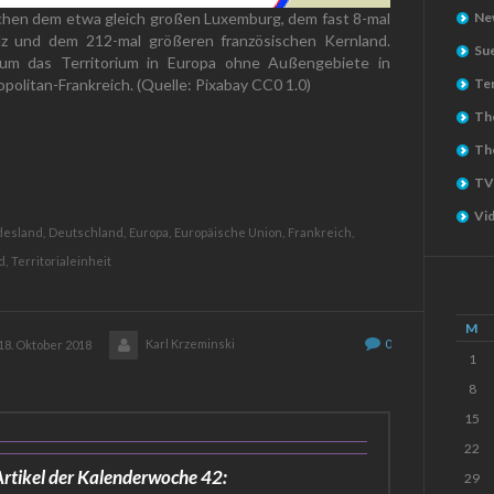
schen dem etwa gleich großen Luxemburg, dem fast 8-mal
Ne
lz und dem 212-mal größeren französischen Kernland.
Su
 um das Territorium in Europa ohne Außengebiete in
olitan-Frankreich. (Quelle: Pixabay CC0 1.0)
Ter
The
Th
TV
Vi
esland,
Deutschland,
Europa,
Europäische Union,
Frankreich,
d,
Territorialeinheit
M
Karl Krzeminski
0
18. Oktober 2018
1
8
15
22
rtikel der Kalenderwoche 42:
29