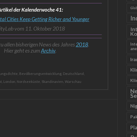
Glob
rtikel der Kalenderwoche 41:
In
tal Cities Keep Getting Richer and Younger
ityLab vom 11. Oktober 2018
In
Ko
zu allen bisherigen News des Jahres
2018
.
Int
ane
Hier geht es zum
Archiv
.
Ira
Kl
ungsdichte,
Bevölkerungsentwicklung,
Deutschland,
Kl
t,
London,
Nordseeküste,
Skandinavien,
Warschau
N
Se
Ni
Pa
Pl