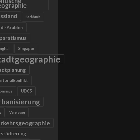
litische
ographie
ssland
Sachbuch
di-Arabien
paratismus
nghai
Singapur
tadtgeographie
adtplanung
ritorialkonflikt
UDC5
rorismus
rbanisierung
A
Vereisung
rkehrsgeographie
rstädterung