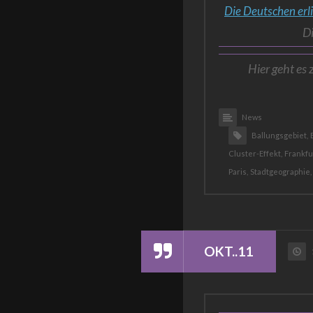
Die Deutschen erl
D
Hier geht es 
News
Ballungsgebiet,
Cluster-Effekt,
Frankfu
Paris,
Stadtgeographie,
OKT..11