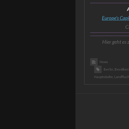
A
Europe’s Capi
C
Hier geht es 
News
Berlin,
Bevölker
Hauptstädte,
Landfluch