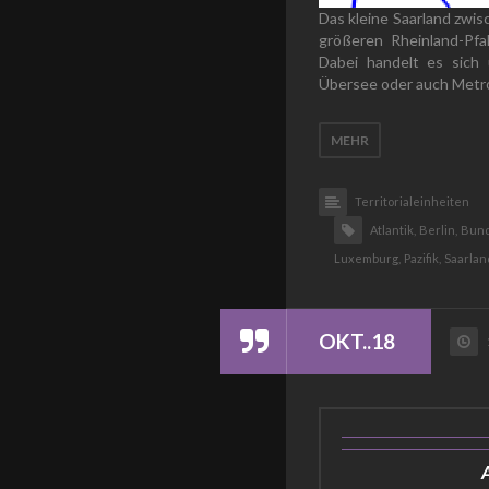
Das kleine Saarland zwi
größeren Rheinland-Pfa
Dabei handelt es sich
Übersee oder auch Metrop
MEHR
Territorialeinheiten
Atlantik,
Berlin,
Bund
Luxemburg,
Pazifik,
Saarlan
OKT..18
A