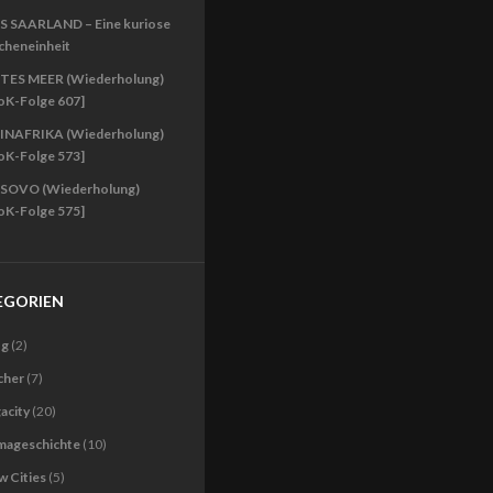
S SAARLAND – Eine kuriose
cheneinheit
TES MEER (Wiederholung)
oK-Folge 607]
INAFRIKA (Wiederholung)
oK-Folge 573]
SOVO (Wiederholung)
oK-Folge 575]
EGORIEN
og
(2)
cher
(7)
acity
(20)
imageschichte
(10)
 Cities
(5)