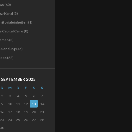
ws
(60)
ez-Kanal
(3)
ritorialeinheiten
(1)
 Capital Cairo
(8)
emen
(3)
-Sendung
(45)
deos
(62)
SEPTEMBER 2025
D
M
D
F
S
S
2
3
4
5
6
7
9
10
11
12
13
14
16
17
18
19
20
21
23
24
25
26
27
28
30