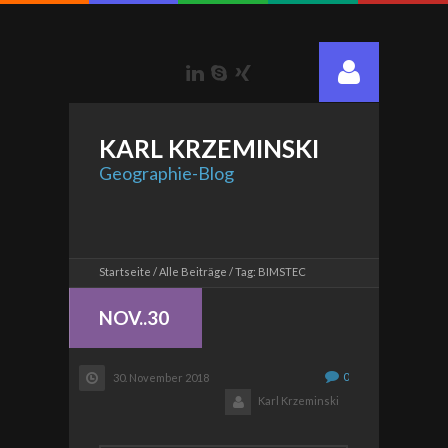
LinkedIn
Skype
Xing
KARL
KRZEMINSKI
Geographie-Blog
Startseite
Alle Beiträge
Tag: BIMSTEC
NOV..30
0
30. November 2018
Karl Krzeminski