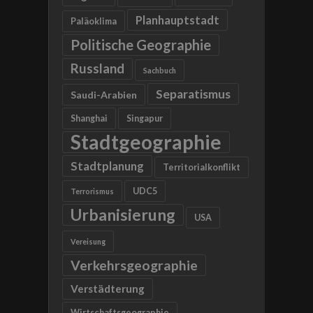
Planhauptstadt
Paläoklima
Politische Geographie
Russland
Sachbuch
Separatismus
Saudi-Arabien
Shanghai
Singapur
Stadtgeographie
Stadtplanung
Territorialkonflikt
UDC5
Terrorismus
Urbanisierung
USA
Vereisung
Verkehrsgeographie
Verstädterung
Wirtschaftsgeographie