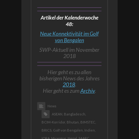
Artikel der Kalenderwoche
48:
Neue Konnektivität im Golf
von Bengalen
SWP-Aktuell im November
2018
Hier geht es zu allen
bisherigen News des Jahres
2018
.
Hier geht es zum
Archiv
.
News
ASEAN,
Bangladesch,
BCIM-Korridor,
Bhutan,
BIMSTEC,
BRICS,
Golf von Bengalen,
Indien,
IORA,
Myanmar,
Nepal,
SAARC,