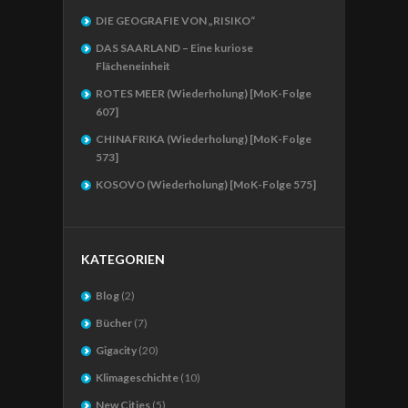
DIE GEOGRAFIE VON „RISIKO“
DAS SAARLAND – Eine kuriose
Flächeneinheit
ROTES MEER (Wiederholung) [MoK-Folge
607]
CHINAFRIKA (Wiederholung) [MoK-Folge
573]
KOSOVO (Wiederholung) [MoK-Folge 575]
KATEGORIEN
Blog
(2)
Bücher
(7)
Gigacity
(20)
Klimageschichte
(10)
New Cities
(5)