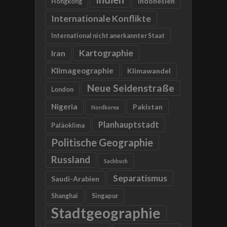
Indonesien
Hongkong
Internationale Konflikte
International nicht anerkannter Staat
Kartographie
Iran
Klimageographie
Klimawandel
Neue Seidenstraße
London
Nigeria
Pakistan
Nordkorea
Planhauptstadt
Paläoklima
Politische Geographie
Russland
Sachbuch
Separatismus
Saudi-Arabien
Shanghai
Singapur
Stadtgeographie