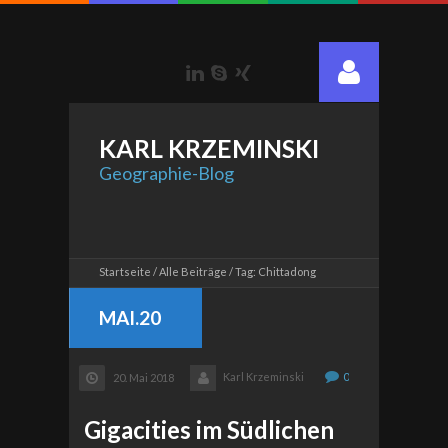
LinkedIn
Skype
Xing
KARL
KRZEMINSKI
Geographie-Blog
Startseite
Alle Beiträge
Tag: Chittadong
MAI.20
Karl Krzeminski
0
20. Mai 2018
Gigacities im Südlichen