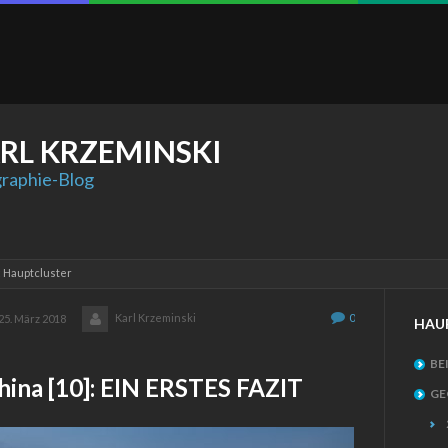
RL
KRZEMINSKI
raphie-Blog
: Hauptcluster
Karl Krzeminski
0
25. März 2018
HAU
BE
China [10]: EIN ERSTES FAZIT
GE