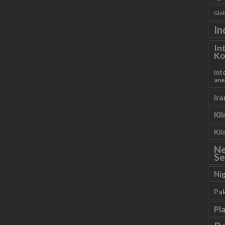
Glob
In
In
Ko
Int
ane
Ira
Kl
Kl
N
Se
Ni
Pa
Pl