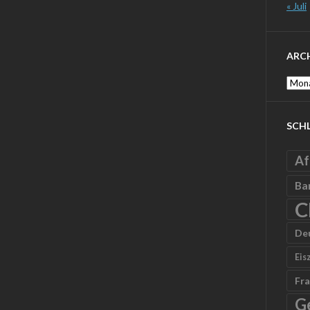
« Juli
ARC
Archi
SCH
Af
Ba
C
De
Eis
Fra
G