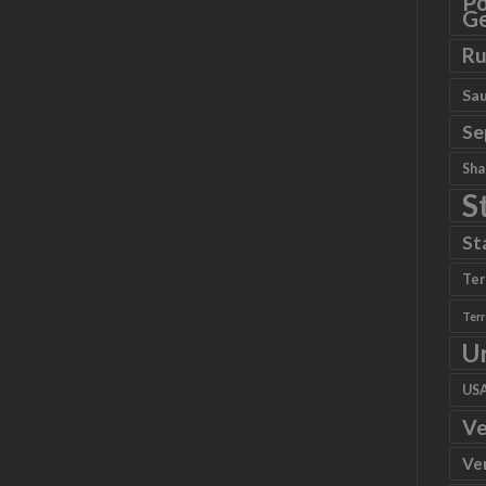
Po
Ge
Ru
Sau
Se
Sha
S
St
Ter
Ter
U
US
Ve
Ve