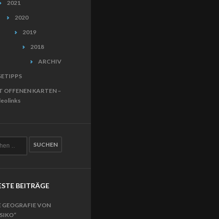
2021
2020
2019
2018
ARCHIV
SETIPPS
T OFFENEN KARTEN –
eolinks
STE BEITRÄGE
E GEOGRAFIE VON
ISIKO“