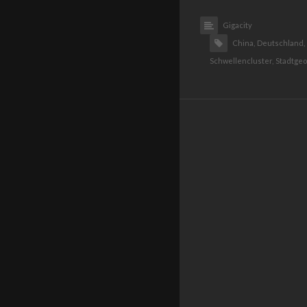
Gigacity
China,
Deutschland,
Schwellencluster,
Stadtgeo