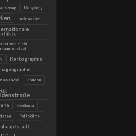
Hongkong
alisierung
dien
Indonesien
ternationale
nflikte
ernational nicht
rkannter Staat
Kartographie
n
imageographie
imawandel
London
eue
idenstraße
geria
Nordkorea
kistan
Paläoklima
anhauptstadt