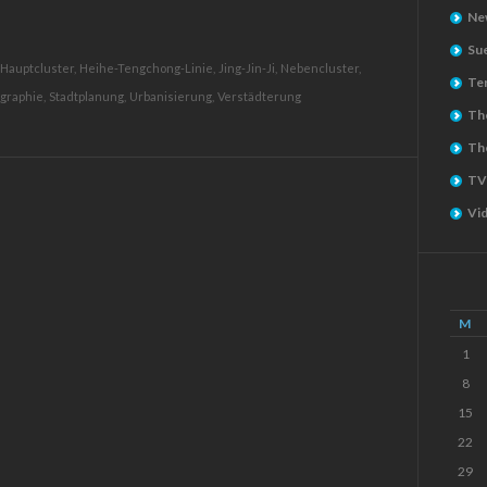
Ne
Su
Hauptcluster,
Heihe-Tengchong-Linie,
Jing-Jin-Ji,
Nebencluster,
Ter
graphie,
Stadtplanung,
Urbanisierung,
Verstädterung
The
Th
TV
Vi
M
1
8
15
22
29