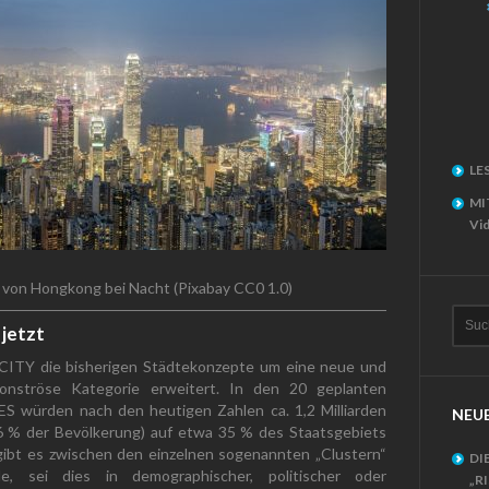
LE
MI
Vid
e von Hongkong bei Nacht (Pixabay CC0 1.0)
jetzt
CITY die bisherigen Städtekonzepte um eine neue und
monströse Kategorie erweitert. In den 20 geplanten
S würden nach den heutigen Zahlen ca. 1,2 Milliarden
NEUE
 % der Bevölkerung) auf etwa 35 % des Staatsgebiets
 gibt es zwischen den einzelnen sogenannten „Clustern“
DI
de, sei dies in demographischer, politischer oder
„R