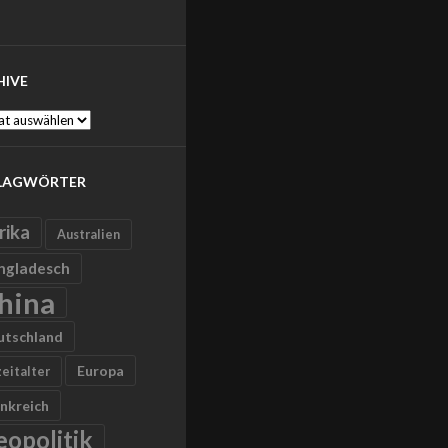
HIVE
ve
LAGWÖRTER
rika
Australien
ngladesch
hina
utschland
Europa
zeitalter
nkreich
eopolitik