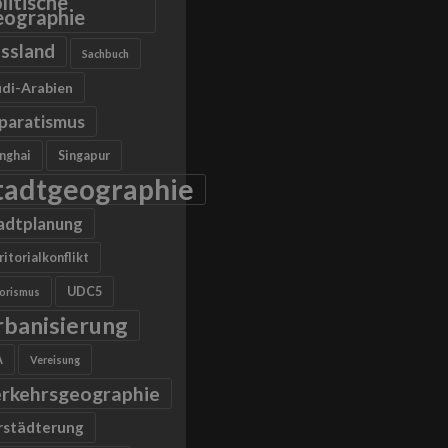
litische
ographie
ssland
Sachbuch
di-Arabien
paratismus
nghai
Singapur
tadtgeographie
adtplanung
ritorialkonflikt
UDC5
rorismus
rbanisierung
A
Vereisung
rkehrsgeographie
rstädterung