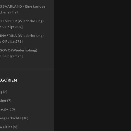
S SAARLAND – Eine kuriose
cheneinheit
TES MEER (Wiederholung)
oK-Folge 607]
INAFRIKA (Wiederholung)
oK-Folge 573]
SOVO (Wiederholung)
oK-Folge 575]
EGORIEN
og
(2)
cher
(7)
acity
(20)
imageschichte
(10)
 Cities
(5)