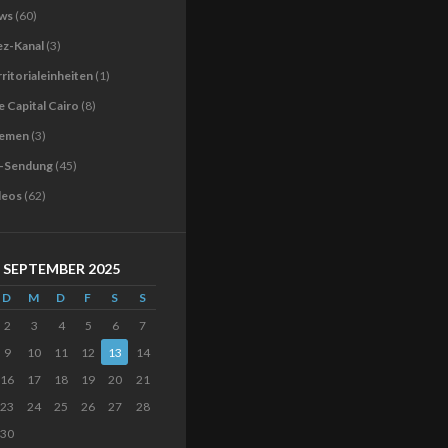
ws
(60)
ez-Kanal
(3)
ritorialeinheiten
(1)
 Capital Cairo
(8)
emen
(3)
-Sendung
(45)
deos
(62)
SEPTEMBER 2025
D
M
D
F
S
S
2
3
4
5
6
7
9
10
11
12
13
14
16
17
18
19
20
21
23
24
25
26
27
28
30