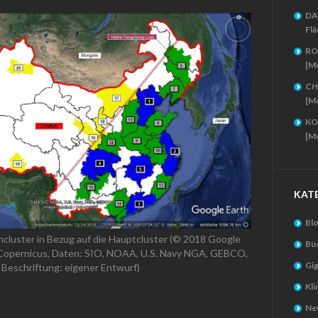
.
DA
Flä
RO
[M
CH
[M
KO
[M
KAT
Bl
ncluster in Bezug auf die Hauptcluster (© 2018 Google
Bü
/Copernicus, Daten: SIO, NOAA, U.S. Navy NGA, GEBCO,
Gig
Beschriftung: eigener Entwurf)
Kl
New