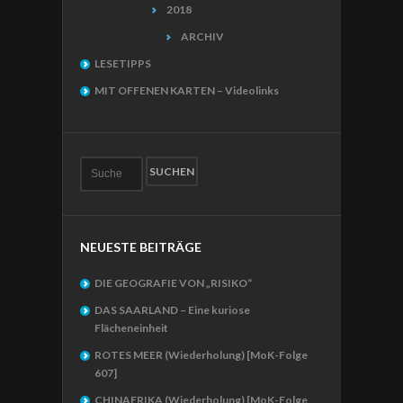
2018
ARCHIV
LESETIPPS
MIT OFFENEN KARTEN – Videolinks
NEUESTE BEITRÄGE
DIE GEOGRAFIE VON „RISIKO“
DAS SAARLAND – Eine kuriose
Flächeneinheit
ROTES MEER (Wiederholung) [MoK-Folge
607]
CHINAFRIKA (Wiederholung) [MoK-Folge