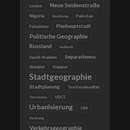
Neue Seidenstraße
London
Nigeria
Pakistan
Nordkorea
Planhauptstadt
Paläoklima
Politische Geographie
Russland
Sachbuch
Separatismus
Saudi-Arabien
Shanghai
Singapur
Stadtgeographie
Stadtplanung
Territorialkonflikt
UDC5
Terrorismus
Urbanisierung
USA
Vereisung
Verkehrsgeographie