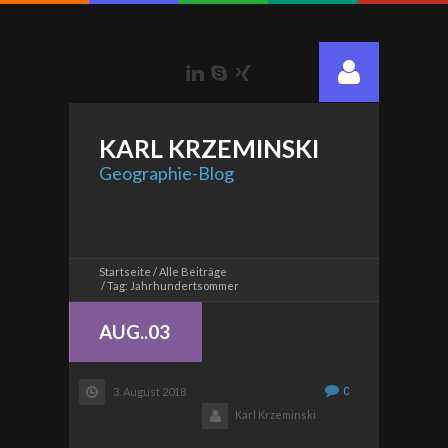
LinkedIn
Skype
Xing
KARL
KRZEMINSKI
Geographie-Blog
Startseite
Alle Beiträge
Tag: Jahrhundertsommer
AUG..03
0
3. August 2018
Karl Krzeminski