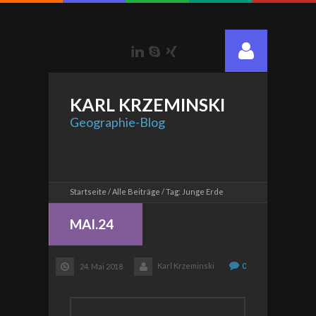
LinkedIn
Skype
Xing
KARL
KRZEMINSKI
Geographie-Blog
Startseite
Alle Beiträge
Tag: Junge Erde
MAI.24
Karl Krzeminski
0
24. Mai 2018