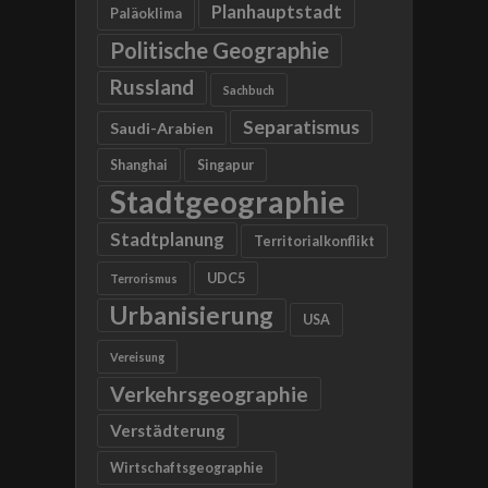
Planhauptstadt
Paläoklima
Politische Geographie
Russland
Sachbuch
Separatismus
Saudi-Arabien
Shanghai
Singapur
Stadtgeographie
Stadtplanung
Territorialkonflikt
UDC5
Terrorismus
Urbanisierung
USA
Vereisung
Verkehrsgeographie
Verstädterung
Wirtschaftsgeographie