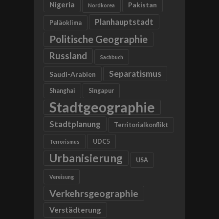
Nigeria
Pakistan
Nordkorea
Planhauptstadt
Paläoklima
Politische Geographie
Russland
Sachbuch
Separatismus
Saudi-Arabien
Shanghai
Singapur
Stadtgeographie
Stadtplanung
Territorialkonflikt
UDC5
Terrorismus
Urbanisierung
USA
Vereisung
Verkehrsgeographie
Verstädterung