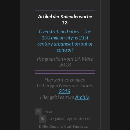
Artikel der Kalenderwoche
12:
Overstretched cities – The
100 million city: is 21st
century urbanisation out of
control?
the guardian vom 19. März
2018
Hier geht es zu allen
bisherigen News des Jahres
2018
.
Hier geht es zum
Archiv
.
News
Bangalore,
Big City Disease,
El Alto,
Guiyang,
Kigali,
Kinshasa,