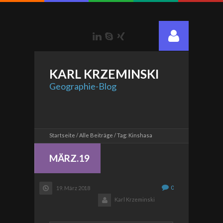
LinkedIn
Skype
Xing
KARL
KRZEMINSKI
Geographie-Blog
Startseite
Alle Beiträge
Tag: Kinshasa
MÄRZ.19
0
19. März 2018
Karl Krzeminski