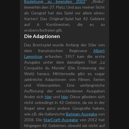
Beziehung zu beenden 2022
“ „Risiko“
immerhin den 37. Platz. Und aus meiner Sicht
als Geograf hat das Spiel vor allem eines:
Karten! Das Original-Spiel hat 42 Gebiete
auf 6 Kontinenten, die es zu
erobern/befreien gilt.
Die Adaptionen
Das Brettspiel wurde Anfang der 50er von
dem französischen Regisseur
Albert
Lamorisse
erfunden. 1957 kam die erste
Ausgabe unter dem damaligen Titel „La
Conquête du Monde“ (Die Eroberung der
Welt) heraus. Mittlerweile gibt es sogar
zahlreiche Adaptionen von Filmen, Serien
und Videospielen. Eine umfangreiche
Auflistung der verschiedenen Ausgaben
findet sich
hier
und
hier
. Diese gliedern sich
nicht unbedingt in 42 Gebiete, da sie in der
Regel eine ganz andere Geografie haben,
wie z.B. die italienische
Batman-Ausgabe
von
2018. Die
StarCraft-Ausgabe
von 2012 hat
hingegen 42 Gebieten, obwohl sie nicht auf