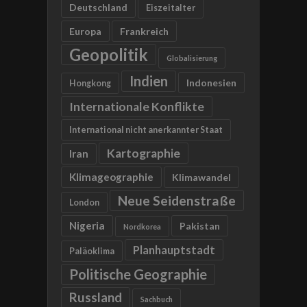
Deutschland
Eiszeitalter
Europa
Frankreich
Geopolitik
Globalisierung
Indien
Indonesien
Hongkong
Internationale Konflikte
International nicht anerkannter Staat
Kartographie
Iran
Klimageographie
Klimawandel
Neue Seidenstraße
London
Nigeria
Pakistan
Nordkorea
Planhauptstadt
Paläoklima
Politische Geographie
Russland
Sachbuch