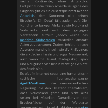
sechs Kontinente, ohne Antarktika.
L
ediglich für die italienische Neuausgabe des
Originals gibt es ein Zusatzspielbrett mit der
Antarktis
,
dem
Kontinent plus seine
n
Eisschelfs.
Ein Detail fällt zudem auf: Die
Kontinente Europa, Afrika sowie Nord- und
Südamerika sind nach dem gängigen
Verständnis aufteilt, jedoch wurde das
maritime
Südostasien
Australien anstatt
Asien zugeschlagen. Zudem fehlen, je nach
Ausgabe, manche Inseln wie die Philippinen,
die arktischen Inseln und sogar Neuseeland,
auch wenn mit Island, Madagaskar, Japan
und Neuguinea vier Inseln wichtige Gebiete
des Spiels sind.
Es gibt im Internet sogar eine humoristisch-
satirische Tourismuskampagne
#getNZonthemap
der neuseeländischen
Regierung, die den Umstand thematisiert,
dass Neuessland gerne und nicht allzu
selten bei visuellen Darstellungen der
Erdoberfläche auf der Weltkarte
„vergessen“ wird. Es wird dahinter sogar
eine