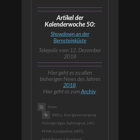
Artikel der
Kalenderwoche 50:
Showdown an der
Bernsteinküste
Telepolis vom 12. Dezember
2018
Hier geht es zu allen
bisherigen News des Jahres
2018
.
Hier geht es zum
Archiv
.
News
BRELL,
Energieversorgung,
Flüssigerdgas,
Kaliningrad,
LNG,
MVVK-Gaspipeline,
NATO,
Nord Stream 2,
Russland,