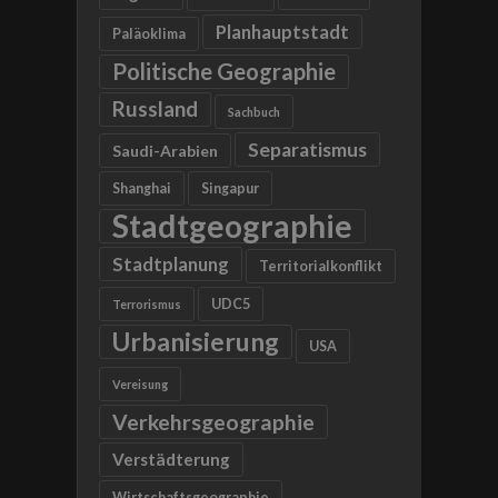
Planhauptstadt
Paläoklima
Politische Geographie
Russland
Sachbuch
Separatismus
Saudi-Arabien
Shanghai
Singapur
Stadtgeographie
Stadtplanung
Territorialkonflikt
UDC5
Terrorismus
Urbanisierung
USA
Vereisung
Verkehrsgeographie
Verstädterung
Wirtschaftsgeographie