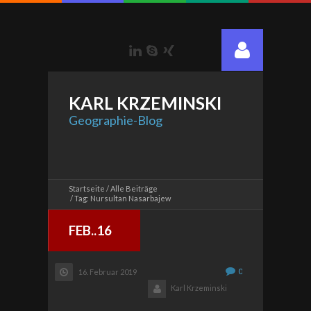
LinkedIn
Skype
Xing
KARL
KRZEMINSKI
Geographie-Blog
Startseite
Alle Beiträge
Tag: Nursultan Nasarbajew
FEB..16
0
16. Februar 2019
Karl Krzeminski