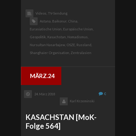
Videos,
TV-Sendung
Astana,
Baikonur,
China,
Eurasiatische Union,
Europäische Union,
Geopolitik,
Kasachstan,
Nomadismus,
Nursultan Nasarbajew,
OSZE,
Russland,
Shanghaier Organisation,
Zentralasien
MÄRZ.24
0
24. März 2018
Karl Krzeminski
KASACHSTAN [MoK-
Folge 564]