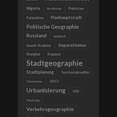
Nigeria
Pakistan
Nordkorea
Planhauptstadt
Paläoklima
Politische Geographie
Russland
Sachbuch
Separatismus
Saudi-Arabien
Shanghai
Singapur
Stadtgeographie
Stadtplanung
Territorialkonflikt
UDC5
Terrorismus
Urbanisierung
USA
Vereisung
Verkehrsgeographie