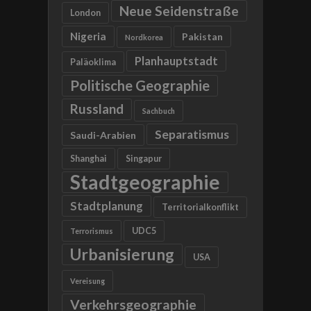
Neue Seidenstraße
London
Nigeria
Pakistan
Nordkorea
Planhauptstadt
Paläoklima
Politische Geographie
Russland
Sachbuch
Separatismus
Saudi-Arabien
Shanghai
Singapur
Stadtgeographie
Stadtplanung
Territorialkonflikt
UDC5
Terrorismus
Urbanisierung
USA
Vereisung
Verkehrsgeographie