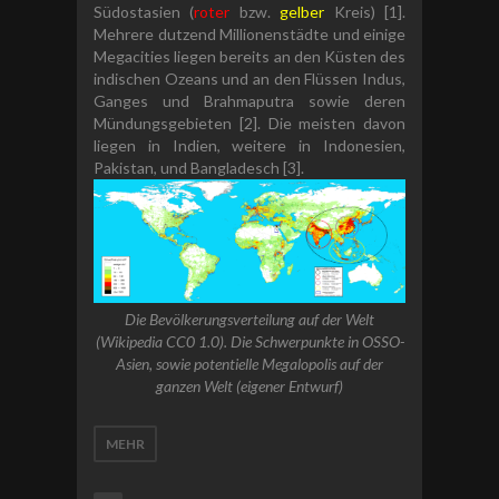
Südostasien (
roter
bzw.
gelber
Kreis) [1].
Mehrere dutzend Millionenstädte und einige
Megacities liegen bereits an den Küsten des
indischen Ozeans und an den Flüssen Indus,
Ganges und Brahmaputra sowie deren
Mündungsgebieten [2]. Die meisten davon
liegen in Indien, weitere in Indonesien,
Pakistan, und Bangladesch [3].
Die Bevölkerungsverteilung auf der Welt
(Wikipedia CC0 1.0). Die Schwerpunkte in OSSO-
Asien, sowie potentielle Megalopolis auf der
ganzen Welt (eigener Entwurf)
MEHR