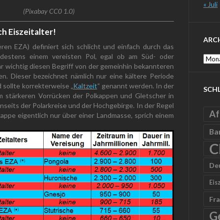
« Juli
(Pixabay CC0 1.0)
ich Eiszeitalter!
ARC
teren EZA) definiert sich schlicht und einfach durch das
destens einem vereisten Pol, egal ob am Süd- oder
Archi
hr wichtig diesen Begriff von der gemeinhin bekannteren
den. Dieser bezeichnet nämlich nur eine kältere Periode
 sollte korrekterweise „
Kaltzeit
“ genannt werden. In der
SCH
em stärkeren Vorrücken der Polkappen und Gletscher in
enseits der Polarkreise und der Hochgebirge. In der Regel
Af
kappe eigentlich nur über einer Landmasse, sprich einem
Ba
C
De
Eis
Fra
G