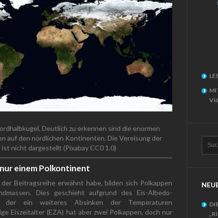
LE
MI
Vid
ordhalbkugel. Deutlich zu erkennen sind die enormen
en auf den nördlichen Kontinenten. Die Vereisung der
ist nicht dargestellt (Pixabay CC0 1.0)
 nur einem Polkontinent
der Beitragsreihe erwähnt habe, bilden sich Polkappen
NEUE
andmassen. Dies geschieht aufgrund des Eis-Albedo-
es, der ein weiteres Absinken der Temperaturen
DI
ige Eiszeitalter (EZA) hat aber zwei Polkappen, doch nur
„R