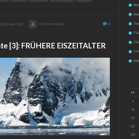
child,
Eiszeitalter,
Kryosphäre,
Nordhalbkugel,
Polkappen
Ne
Su
Ter
Karl Krzeminski
0
1. Oktober 2017
The
Th
hte [3]: FRÜHERE EISZEITALTER
TV
Vi
M
1
8
15
22
29