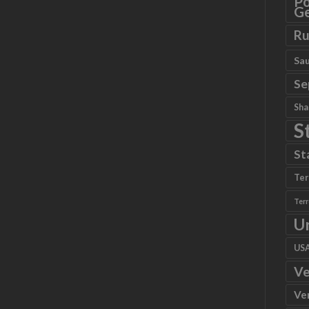
Po
Ge
Ru
Sau
Se
Sha
S
St
Ter
Ter
U
US
Ve
Ve