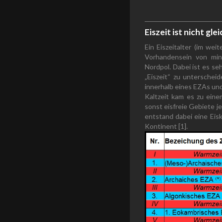
Eiszeit ist nicht gle
Ein Eiszeitalter (im wei
Vorhandensein von min
Nordpol. Dabei ist es se
„Eiszeit“ zu unterschei
innerhalb eines EZAs und
Kaltzeit kam es zu ein
sonst eisfreie Gebiete j
entstand dabei eine Eis
Kontinent [1].