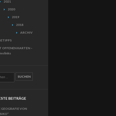
2021
2020
2019
2018
ARCHIV
SETIPPS
T OFFENEN KARTEN –
eolinks
STE BEITRÄGE
E GEOGRAFIE VON
ISIKO“