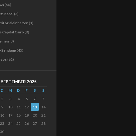
ws
(60)
ez-Kanal
(3)
ritorialeinheiten
(1)
 Capital Cairo
(8)
emen
(3)
-Sendung
(45)
deos
(62)
SEPTEMBER 2025
D
M
D
F
S
S
2
3
4
5
6
7
9
10
11
12
13
14
16
17
18
19
20
21
23
24
25
26
27
28
30