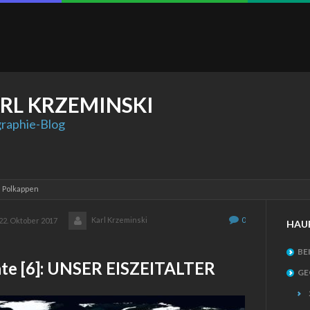
RL
KRZEMINSKI
raphie-Blog
: Polkappen
Karl Krzeminski
0
22. Oktober 2017
HAU
BE
te [6]: UNSER EISZEITALTER
GE