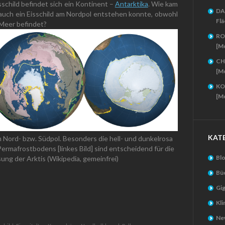
schild befindet sich ein Kontinent –
Antarktika
. Wie kam
DA
 auch ein Eisschild am Nordpol entstehen konnte, obwohl
Flä
 Meer befindet?
RO
[M
CH
[M
KO
[M
KAT
m Nord- bzw. Südpol. Besonders die hell- und dunkelrosa
ermafrostbodens [linkes Bild] sind entscheidend für die
Bl
ung der Arktis (Wikipedia, gemeinfrei)
Bü
Gig
Kl
New