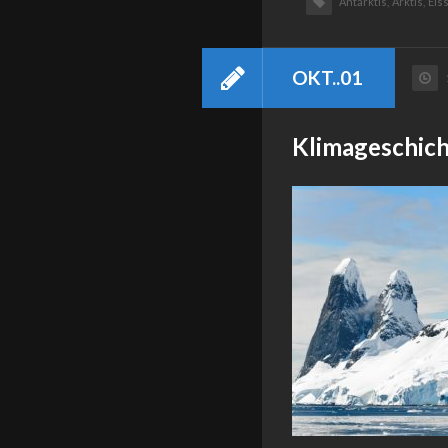
Antarktis,
Arktis,
Eiss
OKT..01
Klimageschic