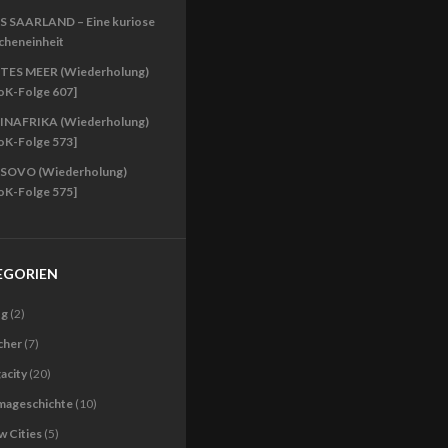
S SAARLAND – Eine kuriose
cheneinheit
TES MEER (Wiederholung)
oK-Folge 607]
INAFRIKA (Wiederholung)
oK-Folge 573]
SOVO (Wiederholung)
oK-Folge 575]
EGORIEN
og
(2)
cher
(7)
acity
(20)
imageschichte
(10)
 Cities
(5)