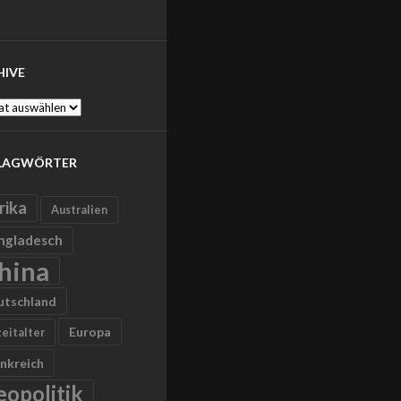
HIVE
ve
LAGWÖRTER
rika
Australien
ngladesch
hina
utschland
Europa
zeitalter
nkreich
eopolitik