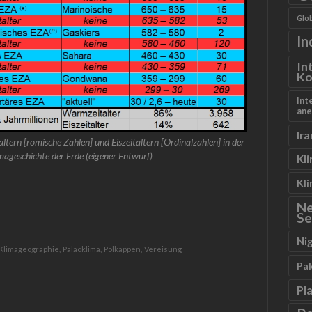
Glob
In
In
Ko
Int
ane
Ira
ern [römische Zahlen] und Eiszeitaltern [Ordinalzahlen] in der
mageschichte der Erde
(eigener Entwurf)
Kl
Kl
N
Se
Ni
Klimageographie,
Paläoklima,
Polkappen,
Vereisung
Pa
Pl