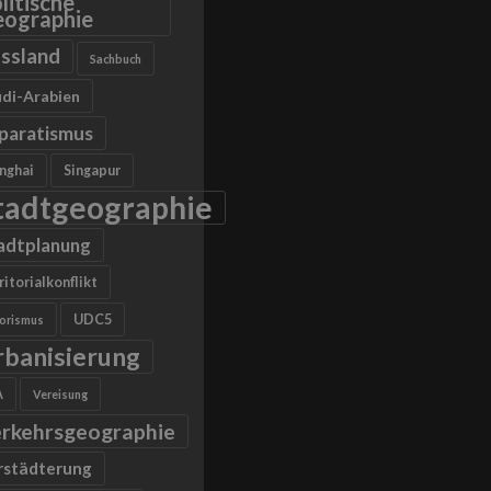
litische
ographie
ssland
Sachbuch
di-Arabien
paratismus
nghai
Singapur
tadtgeographie
adtplanung
ritorialkonflikt
UDC5
rorismus
rbanisierung
A
Vereisung
rkehrsgeographie
rstädterung