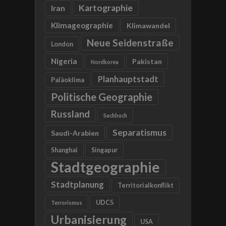
Kartographie
Iran
Klimageographie
Klimawandel
Neue Seidenstraße
London
Nigeria
Pakistan
Nordkorea
Planhauptstadt
Paläoklima
Politische Geographie
Russland
Sachbuch
Separatismus
Saudi-Arabien
Shanghai
Singapur
Stadtgeographie
Stadtplanung
Territorialkonflikt
UDC5
Terrorismus
Urbanisierung
USA