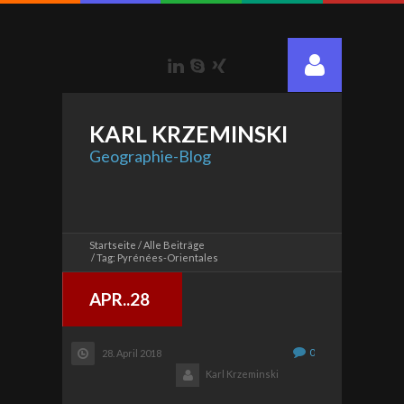
LinkedIn
Skype
Xing
KARL
KRZEMINSKI
Geographie-Blog
Startseite
Alle Beiträge
Tag: Pyrénées-Orientales
APR..28
0
28. April 2018
Karl Krzeminski