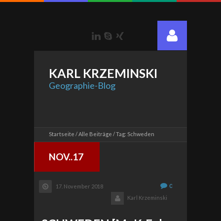
LinkedIn
Skype
Xing
KARL
KRZEMINSKI
Geographie-Blog
Startseite
Alle Beiträge
Tag: Schweden
NOV..17
0
17. November 2018
Karl Krzeminski