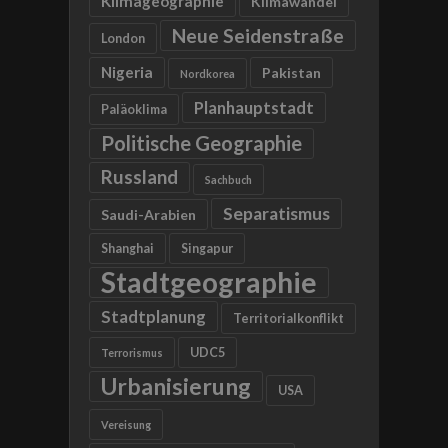
Klimageographie
Klimawandel
Neue Seidenstraße
London
Nigeria
Pakistan
Nordkorea
Planhauptstadt
Paläoklima
Politische Geographie
Russland
Sachbuch
Separatismus
Saudi-Arabien
Shanghai
Singapur
Stadtgeographie
Stadtplanung
Territorialkonflikt
UDC5
Terrorismus
Urbanisierung
USA
Vereisung