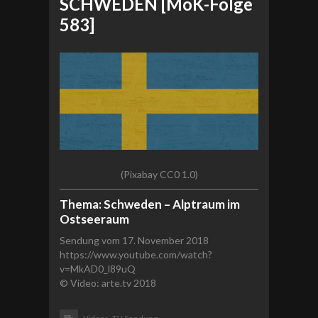
SCHWEDEN [MoK-Folge
583]
(Pixabay CC0 1.0)
Thema: Schweden – Alptraum im
Ostseeraum
Sendung vom 17. November 2018
https://www.youtube.com/watch?
v=MkAD0_l89uQ
© Video: arte.tv 2018