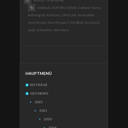
Videos,
TV-Sendung
Baltikum,
BOFORS,
Estlink,
Gotland,
Hanse,
Kaliningrad,
Kockums,
LitPol Link,
Neutralität,
Nord Stream,
Nord Stream 2,
NordBalt,
Russland,
Saab,
Schweden,
Volvo Aero
HAUPTMENÜ
BEITRÄGE
GEO NEWS
2022
2021
2020
2019