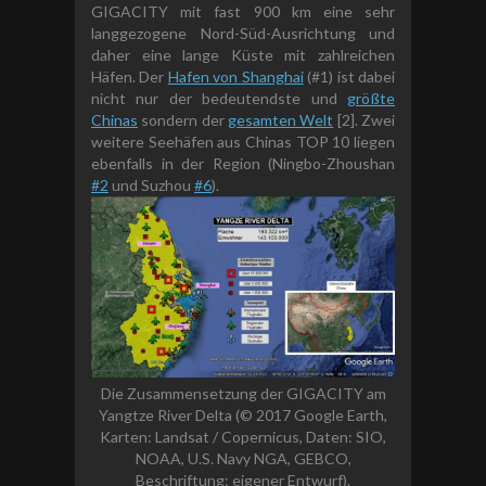
GIGACITY mit fast 900 km eine sehr
langgezogene Nord-Süd-Ausrichtung und
daher eine lange Küste mit zahlreichen
Häfen. Der
Hafen von Shanghai
(#1) ist dabei
nicht nur der bedeutendste und
größte
Chinas
sondern der
gesamten Welt
[2]. Zwei
weitere Seehäfen aus Chinas TOP 10 liegen
ebenfalls in der Region (Ningbo-Zhoushan
#2
und Suzhou
#6
).
Die Zusammensetzung der GIGACITY am
Yangtze River Delta (© 2017 Google Earth,
Karten: Landsat / Copernicus, Daten: SIO,
NOAA, U.S. Navy NGA, GEBCO,
Beschriftung: eigener Entwurf).