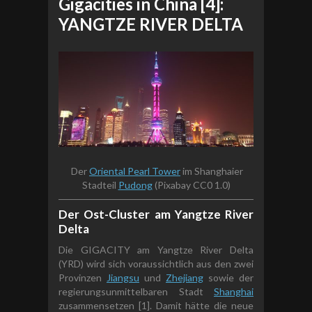
Gigacities in China [4]:
YANGTZE RIVER DELTA
Der
Oriental Pearl Tower
im Shanghaier
Stadteil
Pudong
(Pixabay CC0 1.0)
Der Ost-Cluster am Yangtze River
Delta
Die GIGACITY am Yangtze River Delta
(YRD) wird sich voraussichtlich aus den zwei
Provinzen
Jiangsu
und
Zhejiang
sowie der
regierungsunmittelbaren Stadt
Shanghai
zusammensetzen [1]. Damit hätte die neue