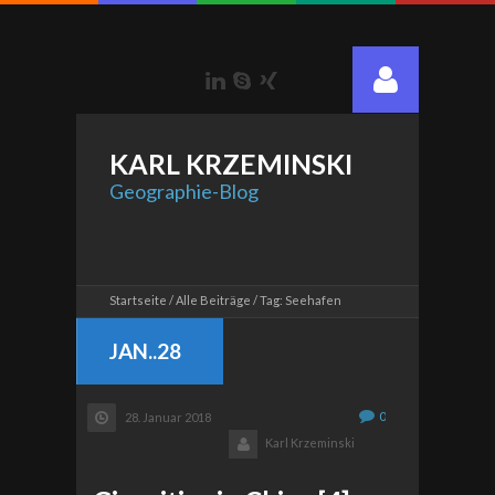
LinkedIn
Skype
Xing
KARL
KRZEMINSKI
Geographie-Blog
Startseite
Alle Beiträge
Tag: Seehafen
JAN..28
0
28. Januar 2018
Karl Krzeminski