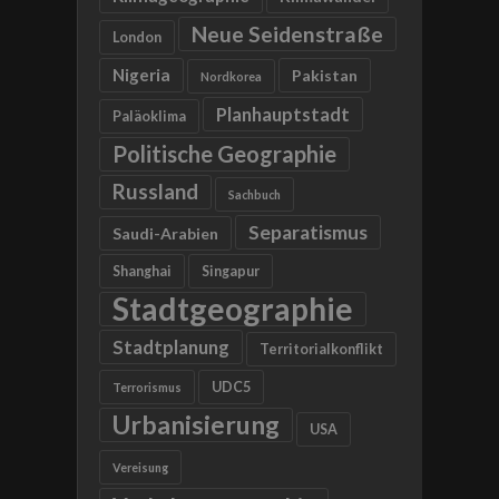
Neue Seidenstraße
London
Nigeria
Pakistan
Nordkorea
Planhauptstadt
Paläoklima
Politische Geographie
Russland
Sachbuch
Separatismus
Saudi-Arabien
Shanghai
Singapur
Stadtgeographie
Stadtplanung
Territorialkonflikt
UDC5
Terrorismus
Urbanisierung
USA
Vereisung