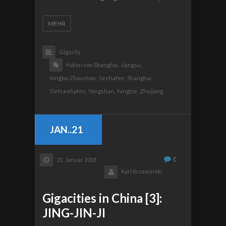
MEHR
Gigacity
Hafen von Shanghai,
Jiangsu,
Ningbo-Zhoushan,
Seehafen,
Shanghai,
Tiefseehafen,
Yangshan,
Yangtze,
Zhejiang
JAN..21
0
21. Januar 2018
Karl Krzeminski
Gigacities in China [3]:
JING-JIN-JI