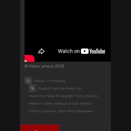
© Video: arte.tv 2018
Videos,
TV-Sendung
Bagdad,
Irak,
Irak-Krieg,
Iran,
Islamischer Staat,
Krieg gegen Terror,
Kurden,
Mittlerer Osten,
Moktada al-Sadr,
Mossul,
Schiiten,
Sunniten,
Sykes-Picot-Abkommen