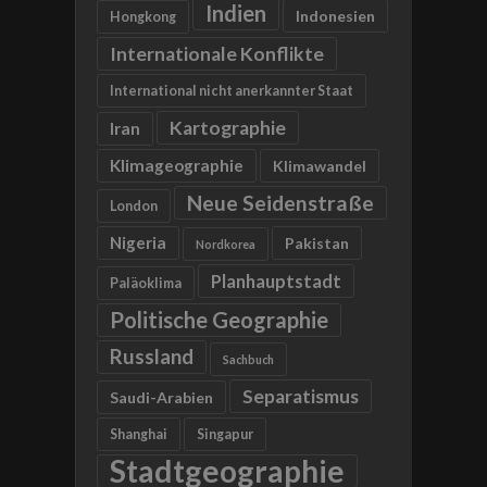
Indien
Indonesien
Hongkong
Internationale Konflikte
International nicht anerkannter Staat
Kartographie
Iran
Klimageographie
Klimawandel
Neue Seidenstraße
London
Nigeria
Pakistan
Nordkorea
Planhauptstadt
Paläoklima
Politische Geographie
Russland
Sachbuch
Separatismus
Saudi-Arabien
Shanghai
Singapur
Stadtgeographie