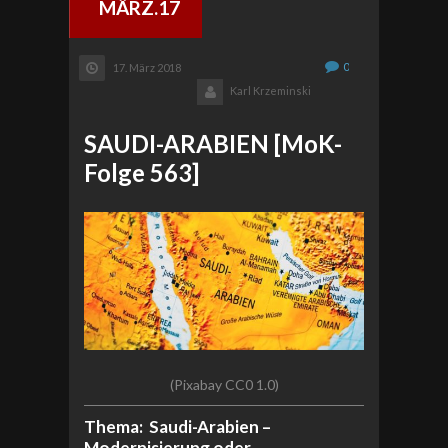
MÄRZ.17
0
17. März 2018
Karl Krzeminski
SAUDI-ARABIEN [MoK-
Folge 563]
(Pixabay CC0 1.0)
Thema: Saudi-Arabien –
Modernisierung oder