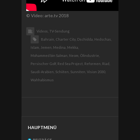
© Video: arte.tv 2018
Videos,
TV-Sendung
Bahrain,
Charter City,
Dschidda,
Hedschas,
Islam,
Jemen,
Medina,
Mekka,
Mohammed bin Salman,
Neom,
Ölindustrie,
Persischer Golf,
Red Sea Project,
Reformen,
Riad,
Saudi-Arabien,
Schiiten,
Sunniten,
Vision 2030,
Wahhabismus
HAUPTMENÜ
BEITRÄGE