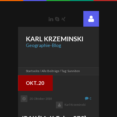
LinkedIn
Skype
Xing
KARL
KRZEMINSKI
Geographie-Blog
Startseite
Alle Beiträge
Tag: Sunniten
OKT..20
0
20. Oktober 2018
Karl Krzeminski