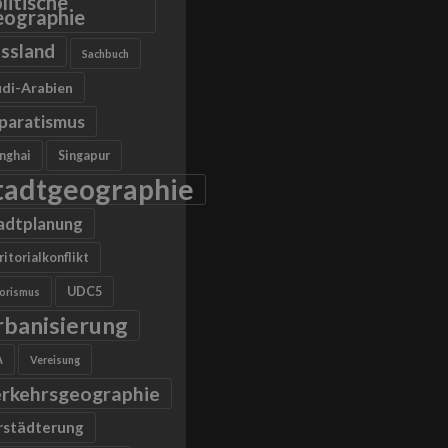
litische
ographie
ssland
Sachbuch
di-Arabien
paratismus
nghai
Singapur
tadtgeographie
adtplanung
ritorialkonflikt
UDC5
rorismus
rbanisierung
A
Vereisung
rkehrsgeographie
rstädterung