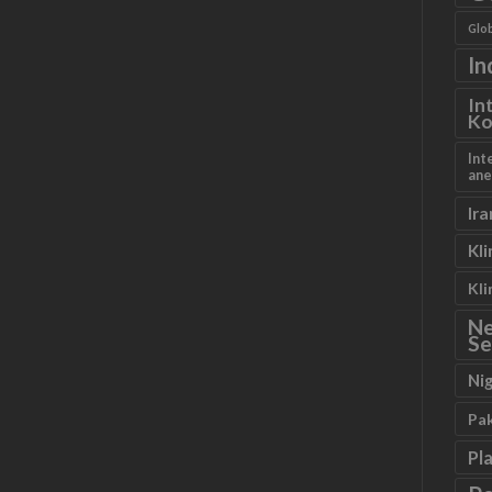
Glob
In
In
Ko
Int
ane
Ira
Kl
Kl
N
Se
Ni
Pa
Pl