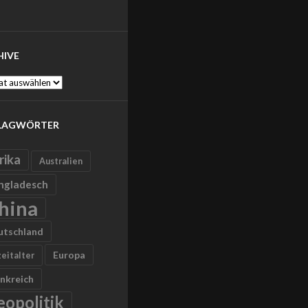
HIVE
ve
LAGWÖRTER
rika
Australien
ngladesch
hina
utschland
Europa
zeitalter
nkreich
eopolitik