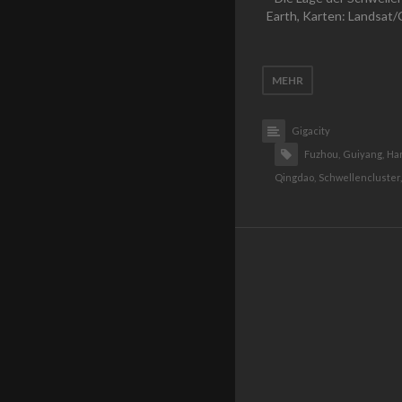
Earth, Karten: Landsat
MEHR
Gigacity
Fuzhou,
Guiyang,
Har
Qingdao,
Schwellencluster,