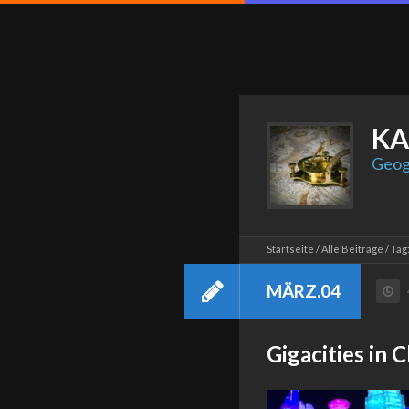
KA
Geog
Startseite
Alle Beiträge
Tag
MÄRZ.04
Gigacities i