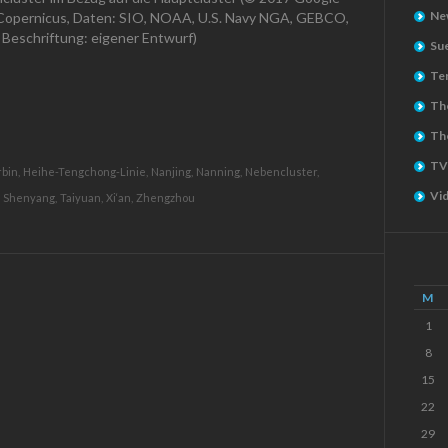
Ne
/Copernicus, Daten: SIO, NOAA, U.S. Navy NGA, GEBCO,
Beschriftung: eigener Entwurf)
Su
Ter
The
Th
TV
bin,
Heihe-Tengchong-Linie,
Nanjing,
Nanning,
Nebencluster,
Vi
Shenyang,
Taiyuan,
Xi‘an,
Zhengzhou
M
1
8
15
22
29