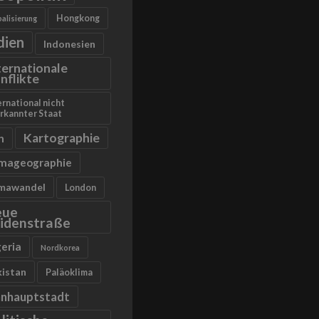
Hongkong
alisierung
dien
Indonesien
ternationale
nflikte
ernational nicht
rkannter Staat
Kartographie
n
imageographie
imawandel
London
eue
idenstraße
geria
Nordkorea
kistan
Paläoklima
anhauptstadt