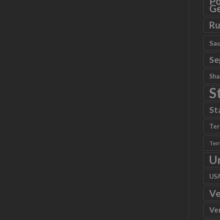
Po
Ge
Ru
Sau
Se
Sha
S
St
Ter
Ter
U
US
Ve
Ve