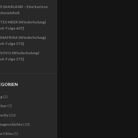
S SAARLAND – Eine kuriose
cheneinheit
TES MEER (Wiederholung)
oK-Folge 607]
INAFRIKA (Wiederholung)
oK-Folge 573]
SOVO (Wiederholung)
oK-Folge 575]
EGORIEN
og
(2)
cher
(7)
acity
(20)
imageschichte
(10)
 Cities
(5)