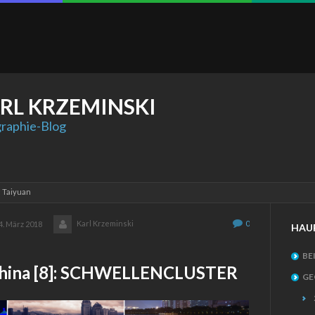
RL
KRZEMINSKI
raphie-Blog
: Taiyuan
Karl Krzeminski
0
4. März 2018
HAU
BE
n China [8]: SCHWELLENCLUSTER
GE