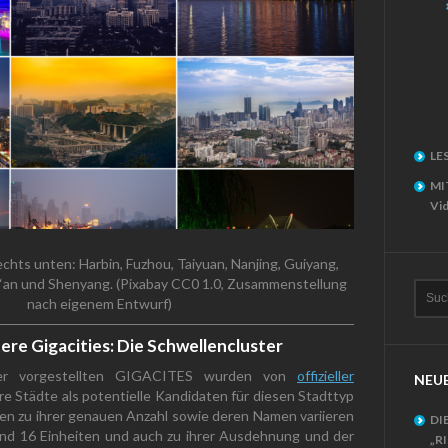
LE
MI
Vid
chts unten: Harbin, Fuzhou, Taiyuan, Nanjing, Guiyang,
‘an und Shenyang. (Pixabay CC0 1.0, Zusammenstellung
nach eigenem Entwurf)
ere Gigacities: Die Schwellencluster
er vorgestellten GIGACITES wurden von
offizieller
NEUE
e Städte als potentielle Kandidaten für diesen Stadttyp
n zu ihrer genauen Anzahl sowie deren Namen variieren
DI
und 16 Einheiten und auch zu ihrer Ausdehnung und der
„R