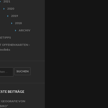
2021
2020
2019
2018
ARCHIV
SETIPPS
T OFFENEN KARTEN –
eolinks
STE BEITRÄGE
E GEOGRAFIE VON
ISIKO“