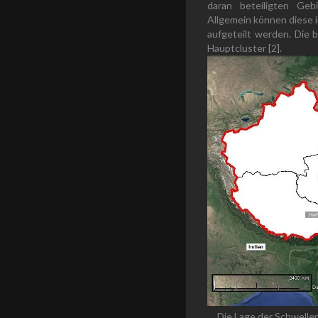
daran beteiligten Geb
Allgemein können diese i
aufgeteilt werden. Die
Hauptcluster [2].
Die Lage der Schwelle