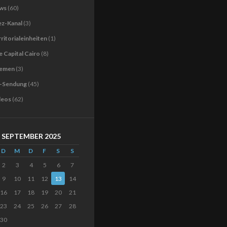
ws
(60)
ez-Kanal
(3)
ritorialeinheiten
(1)
 Capital Cairo
(8)
emen
(3)
-Sendung
(45)
deos
(62)
SEPTEMBER 2025
D
M
D
F
S
S
2
3
4
5
6
7
9
10
11
12
13
14
16
17
18
19
20
21
23
24
25
26
27
28
30