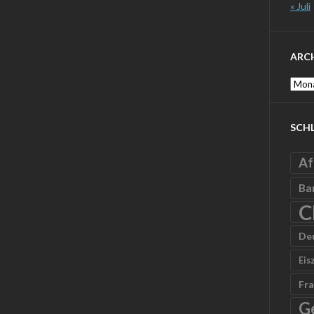
« Juli
ARC
Archi
SCH
Af
Ba
C
De
Eis
Fra
G