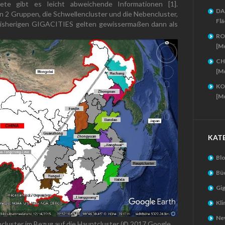
iete gibt es leicht abweichende Informationen [1].
DA
n 2 Gruppen, die Schwellencluster und die Nebencluster,
Flä
 bisherigen GIGACITIES gelten gewissermaßen dann als
RO
[M
CH
[M
KO
[M
KAT
Bl
Bü
Gig
Kl
New
ncluster im Bezug auf die Hauptcluster (© 2017 Google