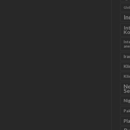
Glob
In
In
Ko
Int
ane
Ira
Kl
Kl
N
Se
Ni
Pa
Pl