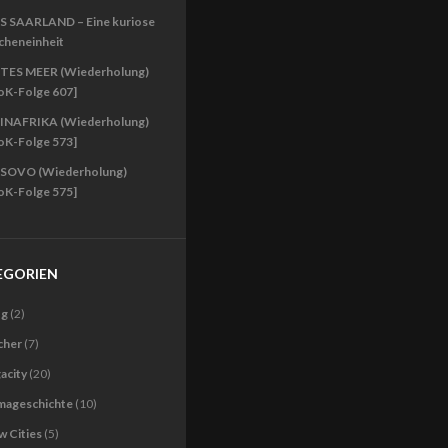
S SAARLAND – Eine kuriose
cheneinheit
TES MEER (Wiederholung)
oK-Folge 607]
INAFRIKA (Wiederholung)
oK-Folge 573]
SOVO (Wiederholung)
oK-Folge 575]
EGORIEN
og
(2)
cher
(7)
acity
(20)
imageschichte
(10)
 Cities
(5)