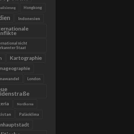
Hongkong
alisierung
dien
Indonesien
ternationale
nflikte
ernational nicht
rkannter Staat
Kartographie
n
imageographie
imawandel
London
eue
idenstraße
geria
Nordkorea
kistan
Paläoklima
anhauptstadt