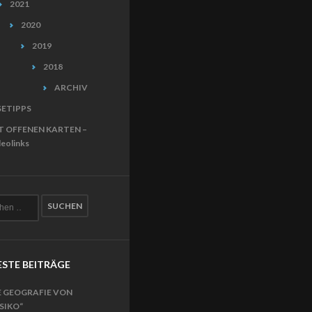
2021
2020
2019
2018
ARCHIV
SETIPPS
T OFFENEN KARTEN –
eolinks
STE BEITRÄGE
E GEOGRAFIE VON
ISIKO“