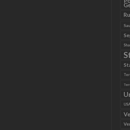
Po
Ge
Ru
Sau
Se
Sha
S
St
Ter
Ter
U
US
Ve
Ve