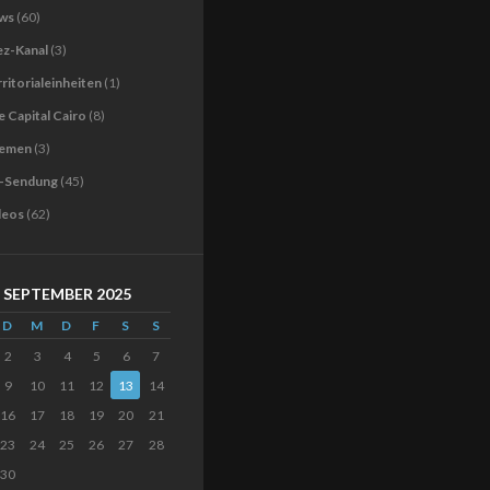
ws
(60)
ez-Kanal
(3)
ritorialeinheiten
(1)
 Capital Cairo
(8)
emen
(3)
-Sendung
(45)
deos
(62)
SEPTEMBER 2025
D
M
D
F
S
S
2
3
4
5
6
7
9
10
11
12
13
14
16
17
18
19
20
21
23
24
25
26
27
28
30