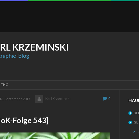
RL
KRZEMINSKI
raphie-Blog
: THC
Karl Krzeminski
0
16. September 2017
HAU
BE
K-Folge 543]
GE