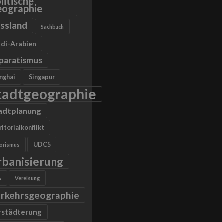
litische
ographie
ssland
Sachbuch
di-Arabien
paratismus
nghai
Singapur
tadtgeographie
adtplanung
ritorialkonflikt
UDC5
rorismus
rbanisierung
A
Vereisung
rkehrsgeographie
rstädterung