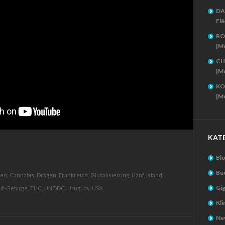
DA
Flä
RO
[M
CH
[M
KO
[M
KAT
Bl
Bü
ien,
Cannabis,
Drogen,
Frankreich,
Globalisierung,
Hanf,
Island,
Gig
if-Gebirge,
THC,
UNODC,
Uruguay,
USA
Kl
New