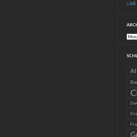
« Juli
ARC
Archi
SCH
Af
Ba
C
De
Eis
Fra
G