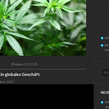
LE
MI
Vid
(Pixabay CC0 1.0)
in globales Geschäft
mber 2017
NEUE
DI
„R