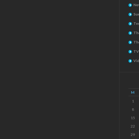
Ne
Su
Ter
The
Th
TV
Vi
M
1
8
15
22
29