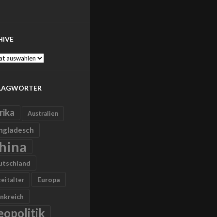
HIVE
ve
LAGWÖRTER
rika
Australien
ngladesch
hina
utschland
Europa
zeitalter
nkreich
eopolitik