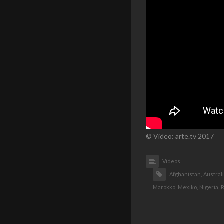
© Video: arte.tv 2017
Videos
Afghanistan,
Austral
Marokko,
Mexiko,
Nigeria,
R