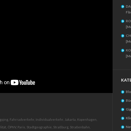
DA
Flä
RO
[M
CH
[M
KO
[M
KAT
Bl
Bü
Gig
Kl
gqing,
Fahrradverkehr,
Individualverkehr,
Jakarta,
Kopenhagen,
New
ität,
ÖPNV,
Paris,
Stadtgeographie,
Straßburg,
Straßenbahn,