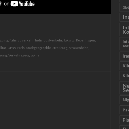
Glob
In
In
Ko
gqing,
Fahrradverkehr,
Individualverkehr,
Jakarta,
Kopenhagen,
Int
ane
ität,
ÖPNV,
Paris,
Stadtgeographie,
Straßburg,
Straßenbahn,
zung,
Verkehrsgeographie
Ira
Kl
Kl
N
Se
Ni
Pa
Pl