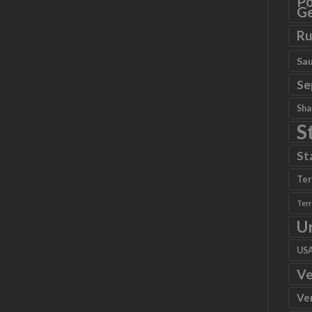
Po
Ge
Ru
Sau
Se
Sha
S
St
Ter
Ter
U
US
Ve
Ve