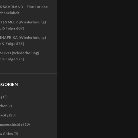
S SAARLAND – Eine kuriose
cheneinheit
TES MEER (Wiederholung)
oK-Folge 607]
INAFRIKA (Wiederholung)
oK-Folge 573]
SOVO (Wiederholung)
oK-Folge 575]
EGORIEN
og
(2)
cher
(7)
acity
(20)
imageschichte
(10)
 Cities
(5)