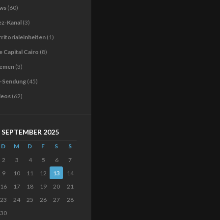
ws
(60)
ez-Kanal
(3)
ritorialeinheiten
(1)
 Capital Cairo
(8)
emen
(3)
-Sendung
(45)
deos
(62)
SEPTEMBER 2025
D
M
D
F
S
S
2
3
4
5
6
7
9
10
11
12
13
14
16
17
18
19
20
21
23
24
25
26
27
28
30