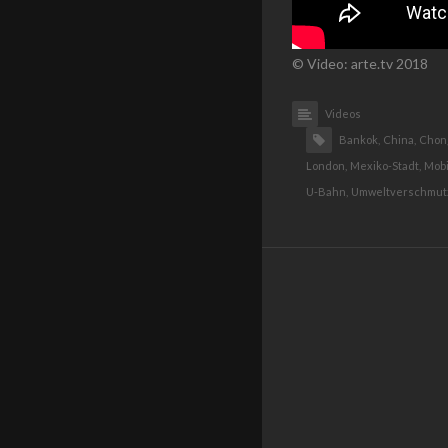
© Video: arte.tv 2018
Videos
Bankok,
China,
Chon
London,
Mexiko-Stadt,
Mobil
U-Bahn,
Umweltverschmut