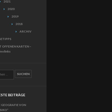
2021
2020
2019
2018
ARCHIV
SETIPPS
T OFFENEN KARTEN –
eolinks
STE BEITRÄGE
E GEOGRAFIE VON
ISIKO“