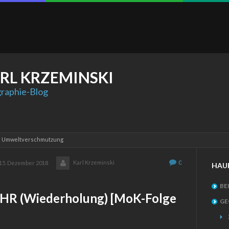
RL
KRZEMINSKI
raphie-Blog
: Umweltverschmutzung
Karl Krzeminski
0
15. Dezember 2018
HAU
BE
R (Wiederholung) [MoK-Folge
GE