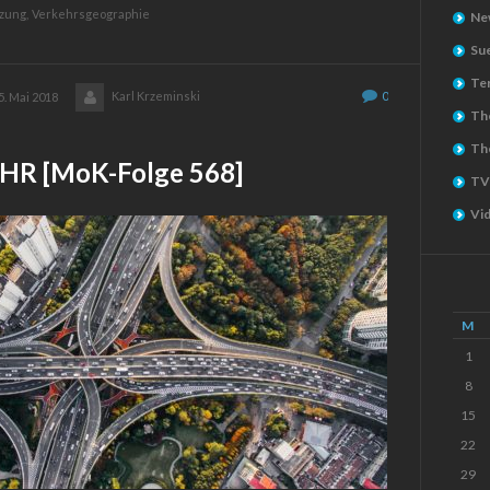
zung,
Verkehrsgeographie
Ne
Su
Ter
Karl Krzeminski
0
5. Mai 2018
The
Th
R [MoK-Folge 568]
TV
Vi
M
1
8
15
22
29