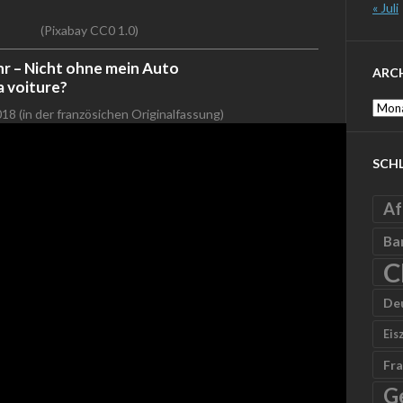
« Juli
(Pixabay CC0 1.0)
r – Nicht ohne mein Auto
ARC
ma voiture?
Archi
18 (in der französichen Originalfassung)
SCH
Af
Ba
C
De
Eis
Fra
G