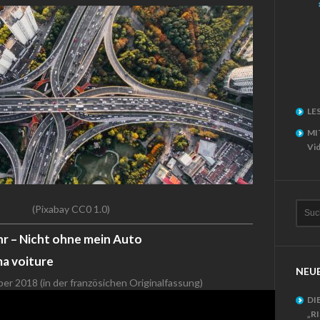
LE
MI
Vid
(Pixabay CC0 1.0)
r – Nicht ohne mein Auto
 ma voiture
NEUE
r 2018 (in der französichen Originalfassung)
DI
„R