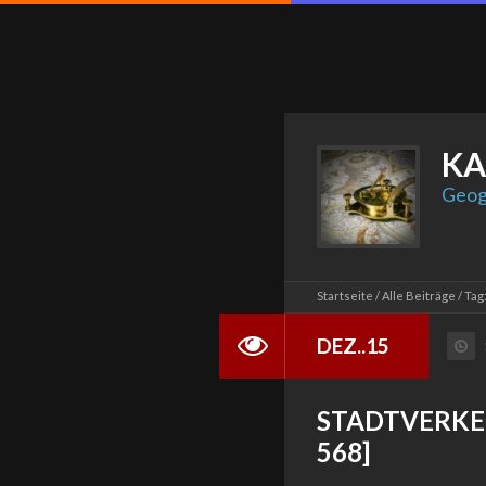
KA
Geog
Startseite
Alle Beiträge
Tag
DEZ..15
STADTVERKEH
568]