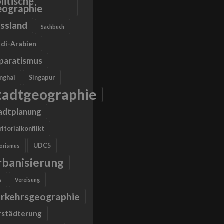
litische
ographie
ssland
Sachbuch
di-Arabien
paratismus
nghai
Singapur
tadtgeographie
adtplanung
ritorialkonflikt
UDC5
rorismus
rbanisierung
A
Vereisung
rkehrsgeographie
rstädterung