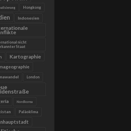
Hongkong
alisierung
dien
Indonesien
ternationale
nflikte
ernational nicht
rkannter Staat
Kartographie
n
imageographie
imawandel
London
eue
idenstraße
geria
Nordkorea
kistan
Paläoklima
anhauptstadt