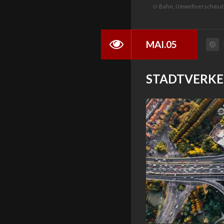
U-Bahn,
Umweltverschmut
MAI.05
STADTVERKEH