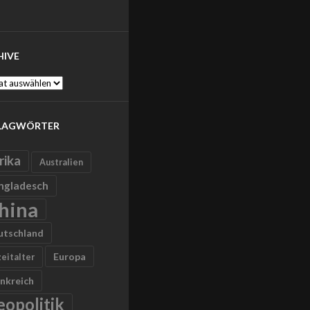
HIVE
ve
LAGWÖRTER
rika
Australien
ngladesch
hina
utschland
Europa
zeitalter
nkreich
eopolitik