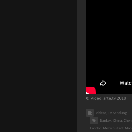
© Video: arte.tv 2018
Videos,
TV-Sendung
Bankok,
China,
Chon
London,
Mexiko-Stadt,
Mobil