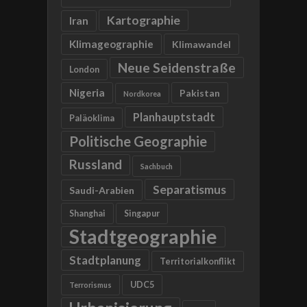
Kartographie
Iran
Klimageographie
Klimawandel
Neue Seidenstraße
London
Nigeria
Pakistan
Nordkorea
Planhauptstadt
Paläoklima
Politische Geographie
Russland
Sachbuch
Separatismus
Saudi-Arabien
Shanghai
Singapur
Stadtgeographie
Stadtplanung
Territorialkonflikt
UDC5
Terrorismus