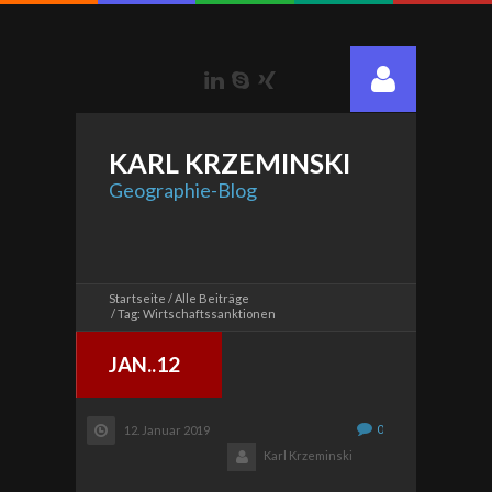
LinkedIn
Skype
Xing
KARL
KRZEMINSKI
Geographie-Blog
Startseite
Alle Beiträge
Tag: Wirtschaftssanktionen
JAN..12
0
12. Januar 2019
Karl Krzeminski