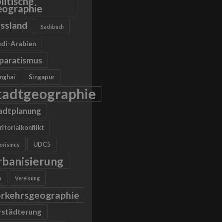
litische
ographie
ssland
Sachbuch
di-Arabien
paratismus
nghai
Singapur
tadtgeographie
adtplanung
ritorialkonflikt
UDC5
rorismus
rbanisierung
A
Vereisung
rkehrsgeographie
rstädterung