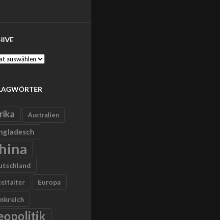
HIVE
ve
LAGWÖRTER
rika
Australien
ngladesch
hina
utschland
Europa
zeitalter
nkreich
eopolitik