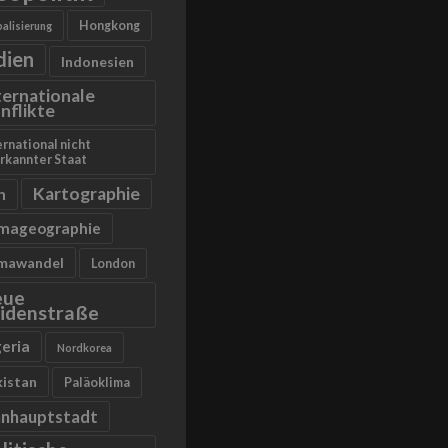
Hongkong
alisierung
dien
Indonesien
ternationale
nflikte
ernational nicht
rkannter Staat
Kartographie
n
imageographie
imawandel
London
eue
idenstraße
geria
Nordkorea
kistan
Paläoklima
anhauptstadt