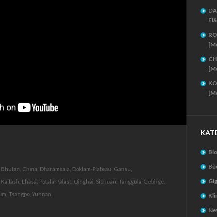
DA
Flä
RO
[M
CH
[M
KO
[M
KAT
Bl
Bü
Bhutan,
China,
Dharamsala,
Doklam-Plateau,
Gansu,
Gig
Kailash,
Lhasa,
Potala-Palast,
Qinghai,
Sichuan,
Tanggula-Gebirge,
um,
Tsangpo,
Yunnan
Kl
New