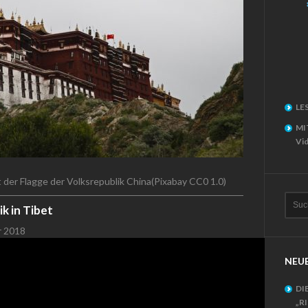
LE
MI
Vid
t der Flagge der Volksrepublik China(Pixabay CC0 1.0)
k in Tibet
r 2018
NEUE
DI
„R