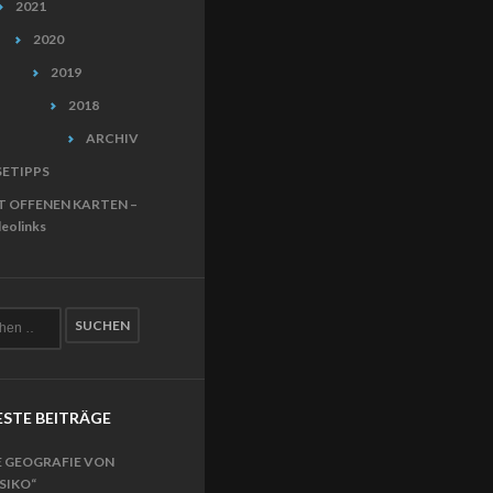
2021
2020
2019
2018
ARCHIV
SETIPPS
T OFFENEN KARTEN –
eolinks
STE BEITRÄGE
E GEOGRAFIE VON
ISIKO“