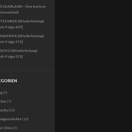
S SAARLAND – Eine kuriose
cheneinheit
TES MEER (Wiederholung)
oK-Folge 607]
INAFRIKA (Wiederholung)
oK-Folge 573]
SOVO (Wiederholung)
oK-Folge 575]
EGORIEN
og
(2)
cher
(7)
acity
(20)
imageschichte
(10)
 Cities
(5)