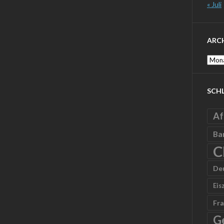
« Juli
ARC
Archi
SCH
Af
Ba
C
De
Eis
Fra
G