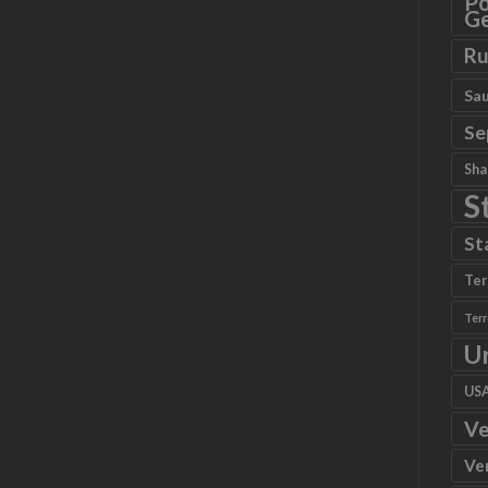
Po
Ge
Ru
Sau
Se
Sha
S
St
Ter
Ter
U
US
Ve
Ve