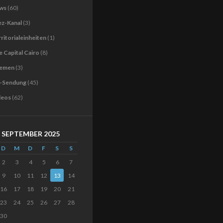
ws
(60)
ez-Kanal
(3)
ritorialeinheiten
(1)
 Capital Cairo
(8)
emen
(3)
-Sendung
(45)
deos
(62)
SEPTEMBER 2025
D
M
D
F
S
S
2
3
4
5
6
7
9
10
11
12
13
14
16
17
18
19
20
21
23
24
25
26
27
28
30