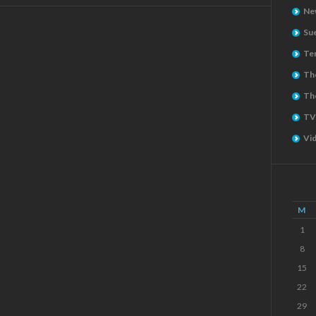
Ne
Su
Ter
The
Th
TV
Vi
M
1
8
15
22
29