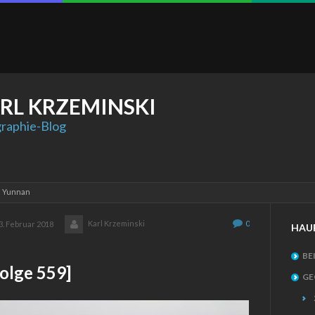
RL
KRZEMINSKI
raphie-Blog
: Yunnan
Karl Krzeminski
0
3. Februar 2018
HAU
BE
olge 559]
GE