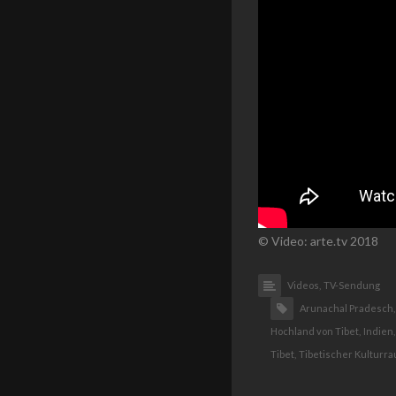
© Video: arte.tv 2018
Videos,
TV-Sendung
Arunachal Pradesch,
Hochland von Tibet,
Indien,
Tibet,
Tibetischer Kulturra