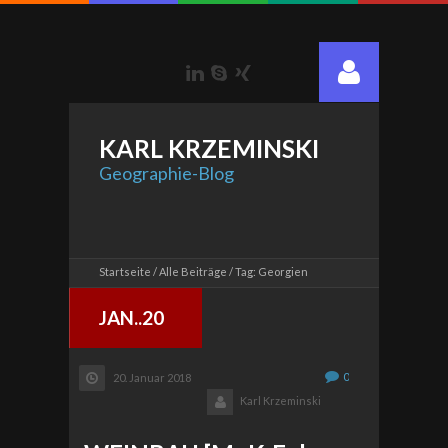
LinkedIn
Skype
Xing
KARL
KRZEMINSKI
Geographie-Blog
Startseite
Alle Beiträge
Tag: Georgien
JAN..20
0
20. Januar 2018
Karl Krzeminski