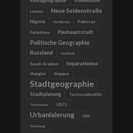
Klimageographie
Klimawandel
Neue Seidenstraße
London
Nigeria
Pakistan
Nordkorea
Planhauptstadt
Paläoklima
Politische Geographie
Russland
Sachbuch
Separatismus
Saudi-Arabien
Shanghai
Singapur
Stadtgeographie
Stadtplanung
Territorialkonflikt
UDC5
Terrorismus
Urbanisierung
USA
Vereisung