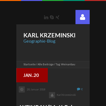
LinkedIn
Skype
Xing
KARL
KRZEMINSKI
Geographie-Blog
Startseite
Alle Beiträge
Tag: Weinanbau
JAN..20
0
20. Januar 2018
Karl Krzeminski