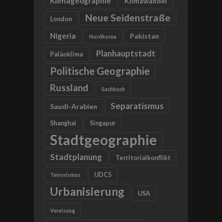
Klimageographie
Klimawandel
Neue Seidenstraße
London
Nigeria
Pakistan
Nordkorea
Planhauptstadt
Paläoklima
Politische Geographie
Russland
Sachbuch
Separatismus
Saudi-Arabien
Shanghai
Singapur
Stadtgeographie
Stadtplanung
Territorialkonflikt
UDC5
Terrorismus
Urbanisierung
USA
Vereisung