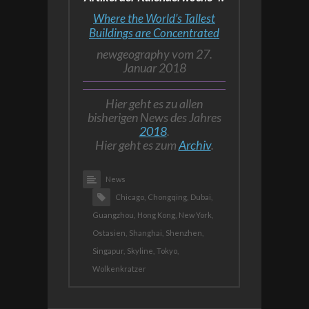
Where the World’s Tallest
Buildings are Concentrated
newgeography vom 27.
Januar 2018
Hier geht es zu allen
bisherigen News des Jahres
2018
.
Hier geht es zum
Archiv
.
News
Chicago,
Chongqing,
Dubai,
Guangzhou,
Hong Kong,
New York,
Ostasien,
Shanghai,
Shenzhen,
Singapur,
Skyline,
Tokyo,
Wolkenkratzer