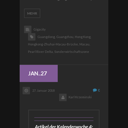
MEHR
Gigacity
Guangdong,
Guangzhou,
Hong Kong,
Hongkong-Zhuhai-Macau-Brücke,
Macau,
Pearl River Delta,
Sonderwirtschaftszone
JAN..27
0
27. Januar 2018
Karl Krzeminski
Artikel der Kalenderwoche 4: