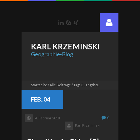
LinkedIn
Skype
Xing
KARL
KRZEMINSKI
Geographie-Blog
Startseite
Alle Beiträge
Tag: Guangzhou
FEB..04
0
4. Februar 2018
Karl Krzeminski