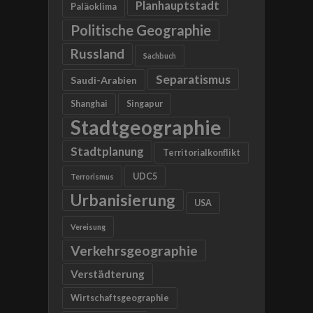
Planhauptstadt
Paläoklima
Politische Geographie
Russland
Sachbuch
Separatismus
Saudi-Arabien
Shanghai
Singapur
Stadtgeographie
Stadtplanung
Territorialkonflikt
UDC5
Terrorismus
Urbanisierung
USA
Vereisung
Verkehrsgeographie
Verstädterung
Wirtschaftsgeographie