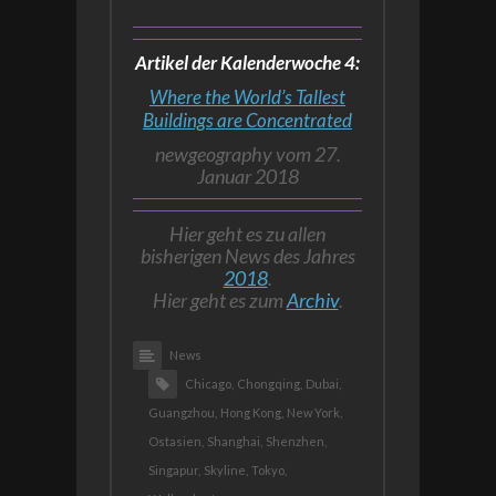
Artikel der Kalenderwoche 4:
Where the World’s Tallest
Buildings are Concentrated
newgeography vom 27.
Januar 2018
Hier geht es zu allen
bisherigen News des Jahres
2018
.
Hier geht es zum
Archiv
.
News
Chicago,
Chongqing,
Dubai,
Guangzhou,
Hong Kong,
New York,
Ostasien,
Shanghai,
Shenzhen,
Singapur,
Skyline,
Tokyo,