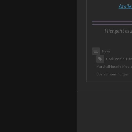
Atolle
Hier geht es 
News
Cook-Inseln,
Haw
Marshall-Inseln,
Meere
Überschwemmungen