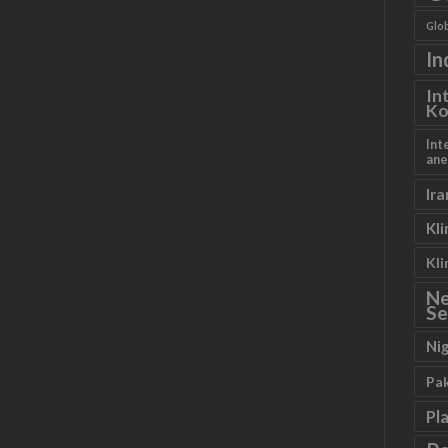
Glob
In
In
Ko
Int
ane
Ira
Kl
Kl
N
Se
Ni
Pa
Pl