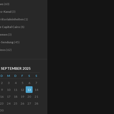
ws
(60)
ez-Kanal
(3)
ritorialeinheiten
(1)
 Capital Cairo
(8)
emen
(3)
-Sendung
(45)
deos
(62)
SEPTEMBER 2025
D
M
D
F
S
S
2
3
4
5
6
7
9
10
11
12
13
14
16
17
18
19
20
21
23
24
25
26
27
28
30