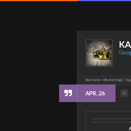
KA
Geog
Startseite
Alle Beiträge
Tag
APR..26
A