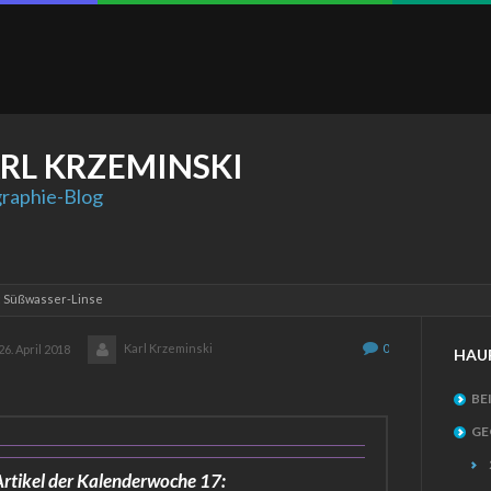
RL
KRZEMINSKI
raphie-Blog
: Süßwasser-Linse
Karl Krzeminski
0
26. April 2018
HAU
BE
GE
rtikel der Kalenderwoche 17: