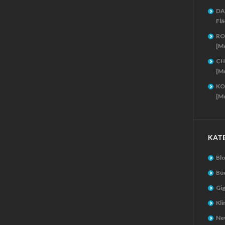
DA
Flä
RO
[M
CH
[M
KO
[M
KAT
Bl
Bü
Gig
Kl
New