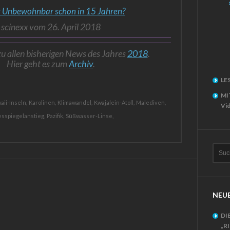
: Unbewohnbar schon in 15 Jahren?
scinexx vom 26. April 2018
zu allen bisherigen News des Jahres
2018
.
Hier geht es zum
Archiv
.
LE
MI
aii-Inseln,
Karolinen,
Klimawandel,
Kwajalein-Atoll,
Malediven,
Vid
sspiegelanstieg,
Pazifik,
Süßwasser-Linse,
NEUE
DI
„R