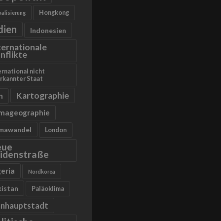
Hongkong
alisierung
dien
Indonesien
ternationale
nflikte
ernational nicht
rkannter Staat
Kartographie
n
imageographie
imawandel
London
eue
idenstraße
geria
Nordkorea
kistan
Paläoklima
anhauptstadt