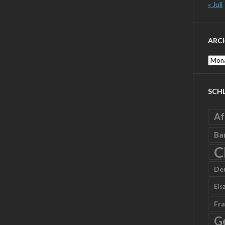
« Juli
ARC
Archi
SCH
Af
Ba
C
De
Eis
Fra
G