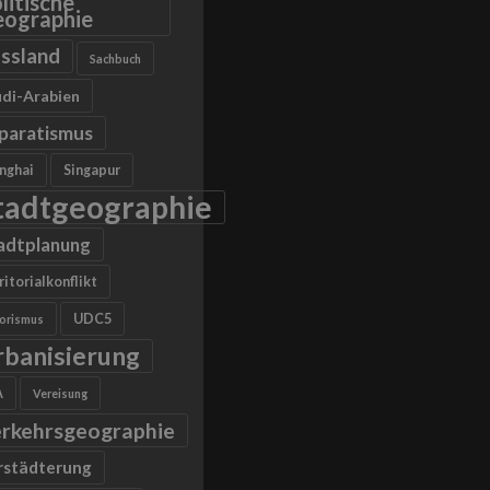
litische
ographie
ssland
Sachbuch
di-Arabien
paratismus
nghai
Singapur
tadtgeographie
adtplanung
ritorialkonflikt
UDC5
rorismus
rbanisierung
A
Vereisung
rkehrsgeographie
rstädterung