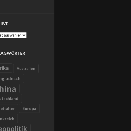
HIVE
ve
LAGWÖRTER
rika
Australien
ngladesch
hina
utschland
Europa
zeitalter
nkreich
eopolitik