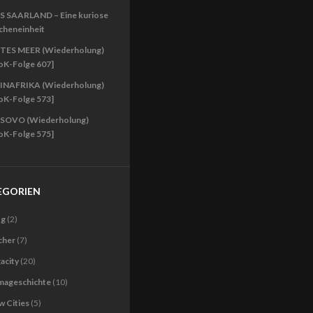
S SAARLAND – Eine kuriose
cheneinheit
TES MEER (Wiederholung)
oK-Folge 607]
INAFRIKA (Wiederholung)
oK-Folge 573]
SOVO (Wiederholung)
oK-Folge 575]
EGORIEN
og
(2)
cher
(7)
acity
(20)
imageschichte
(10)
 Cities
(5)