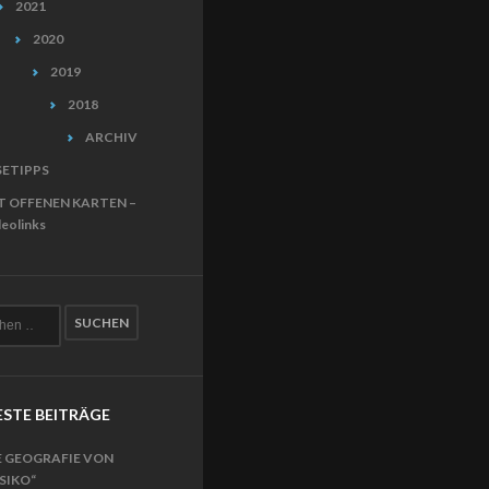
2021
2020
2019
2018
ARCHIV
SETIPPS
T OFFENEN KARTEN –
eolinks
STE BEITRÄGE
E GEOGRAFIE VON
ISIKO“