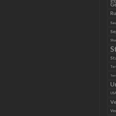
Po
Ge
Ru
Sau
Se
Sha
S
St
Ter
Ter
U
US
Ve
Ve