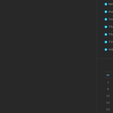
Ne
Su
Ter
The
Th
TV
Vi
M
1
8
15
22
29