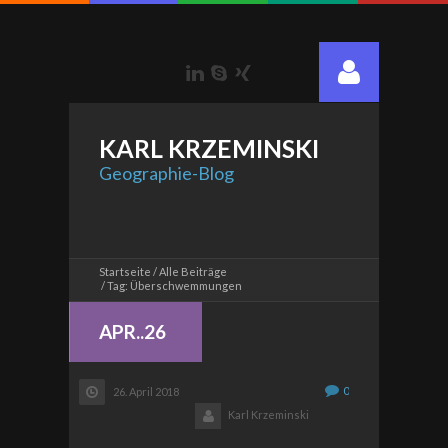
LinkedIn
Skype
Xing
KARL
KRZEMINSKI
Geographie-Blog
Startseite
Alle Beiträge
Tag: Überschwemmungen
APR..26
0
26. April 2018
Karl Krzeminski