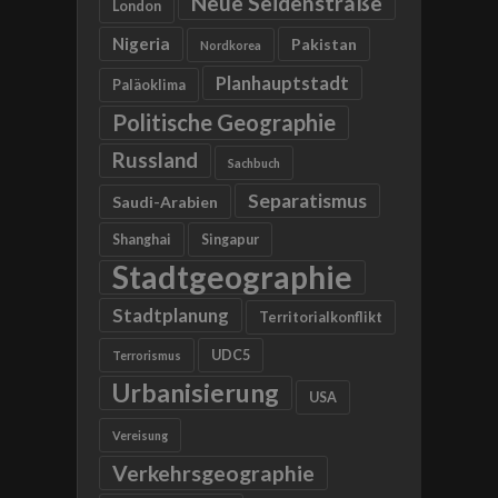
Neue Seidenstraße
London
Nigeria
Pakistan
Nordkorea
Planhauptstadt
Paläoklima
Politische Geographie
Russland
Sachbuch
Separatismus
Saudi-Arabien
Shanghai
Singapur
Stadtgeographie
Stadtplanung
Territorialkonflikt
UDC5
Terrorismus
Urbanisierung
USA
Vereisung
Verkehrsgeographie