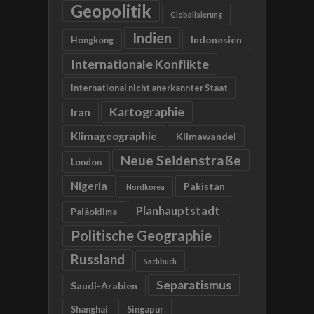
Geopolitik
Globalisierung
Indien
Indonesien
Hongkong
Internationale Konflikte
International nicht anerkannter Staat
Kartographie
Iran
Klimageographie
Klimawandel
Neue Seidenstraße
London
Nigeria
Pakistan
Nordkorea
Planhauptstadt
Paläoklima
Politische Geographie
Russland
Sachbuch
Separatismus
Saudi-Arabien
Shanghai
Singapur