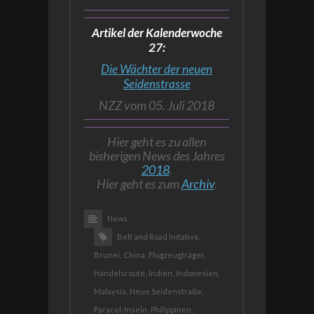
Artikel der Kalenderwoche
27:
Die Wächter der neuen
Seidenstrasse
NZZ vom 05. Juli 2018
Hier geht es zu allen
bisherigen News des Jahres
2018
.
Hier geht es zum
Archiv
.
News
Belt and Road Initative,
Brunei,
China,
Flugzeugträger,
Handelsroute,
Indien,
Indonesien,
Malaysia,
Neue Seidenstraße,
Paracel-Inseln,
Philippinen,