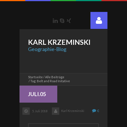
LinkedIn
Skype
Xing
KARL
KRZEMINSKI
Geographie-Blog
Startseite
Alle Beiträge
Tag: Belt and Road Initative
JULI.05
Karl Krzeminski
0
5. Juli 2018