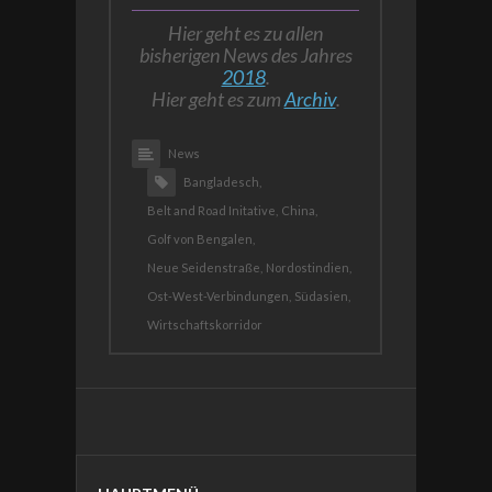
Hier geht es zu allen
bisherigen News des Jahres
2018
.
Hier geht es zum
Archiv
.
News
Bangladesch,
Belt and Road Initative,
China,
Golf von Bengalen,
Neue Seidenstraße,
Nordostindien,
Ost-West-Verbindungen,
Südasien,
Wirtschaftskorridor