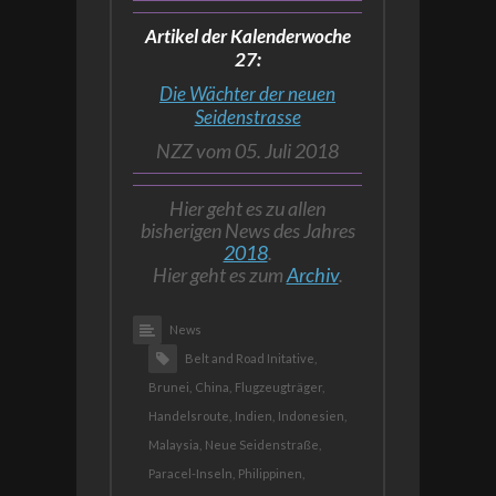
Artikel der Kalenderwoche
27:
Die Wächter der neuen
Seidenstrasse
NZZ vom 05. Juli 2018
Hier geht es zu allen
bisherigen News des Jahres
2018
.
Hier geht es zum
Archiv
.
News
Belt and Road Initative,
Brunei,
China,
Flugzeugträger,
Handelsroute,
Indien,
Indonesien,
Malaysia,
Neue Seidenstraße,
Paracel-Inseln,
Philippinen,