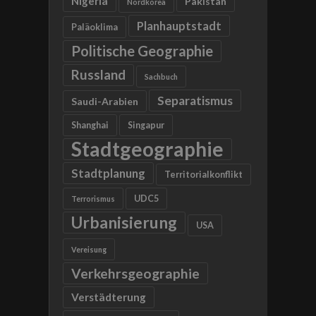
Nigeria
Pakistan
Nordkorea
Planhauptstadt
Paläoklima
Politische Geographie
Russland
Sachbuch
Separatismus
Saudi-Arabien
Shanghai
Singapur
Stadtgeographie
Stadtplanung
Territorialkonflikt
UDC5
Terrorismus
Urbanisierung
USA
Vereisung
Verkehrsgeographie
Verstädterung