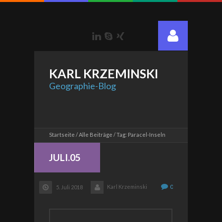
LinkedIn
Skype
Xing
KARL
KRZEMINSKI
Geographie-Blog
Startseite
Alle Beiträge
Tag: Paracel-Inseln
JULI.05
Karl Krzeminski
0
5. Juli 2018