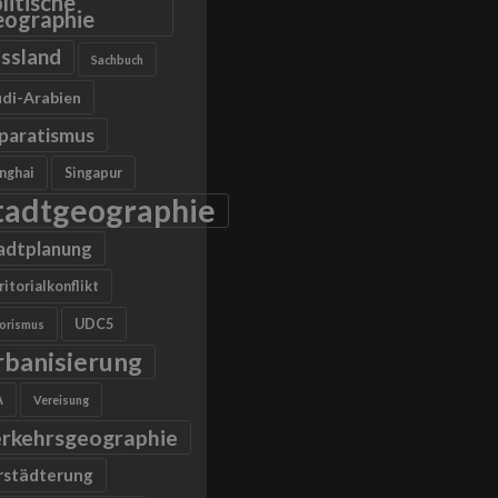
litische
ographie
ssland
Sachbuch
di-Arabien
paratismus
nghai
Singapur
tadtgeographie
adtplanung
ritorialkonflikt
UDC5
rorismus
rbanisierung
A
Vereisung
rkehrsgeographie
rstädterung