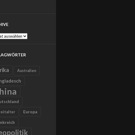
HIVE
ve
LAGWÖRTER
rika
Australien
ngladesch
hina
utschland
Europa
zeitalter
nkreich
eopolitik