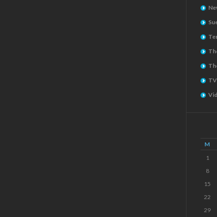
Ne
Su
Ter
The
Th
TV
Vi
M
1
8
15
22
29