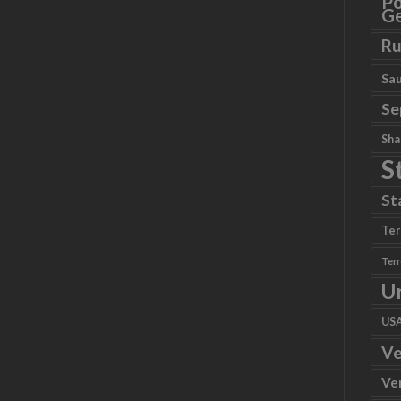
Po
Ge
Ru
Sau
Se
Sha
S
St
Ter
Ter
U
US
Ve
Ve