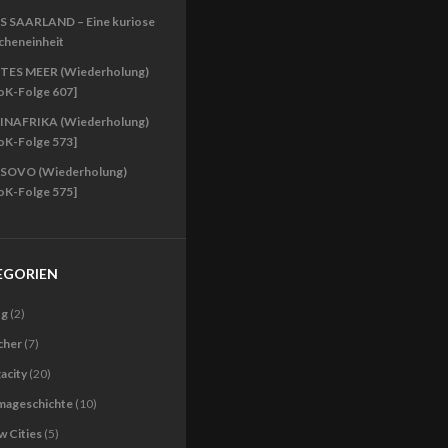
S SAARLAND – Eine kuriose
cheneinheit
TES MEER (Wiederholung)
oK-Folge 607]
INAFRIKA (Wiederholung)
oK-Folge 573]
SOVO (Wiederholung)
oK-Folge 575]
EGORIEN
og
(2)
cher
(7)
acity
(20)
imageschichte
(10)
 Cities
(5)