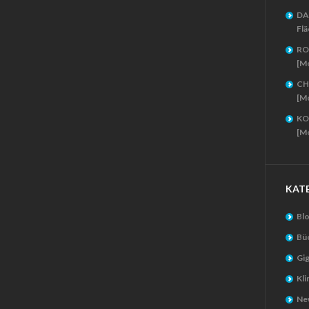
DA
Flä
RO
[M
CH
[M
KO
[M
KAT
Bl
Bü
Gig
Kl
New