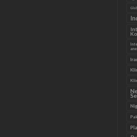
Glob
In
In
Ko
Int
ane
Ira
Kl
Kl
N
Se
Ni
Pa
Pl