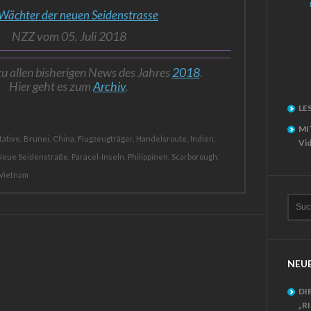
Wächter der neuen Seidenstrasse
NZZ vom 05. Juli 2018
zu allen bisherigen News des Jahres
2018
.
Hier geht es zum
Archiv
.
LE
MI
tative,
Brunei,
China,
Flugzeugträger,
Handelsroute,
Indien,
Vid
Neue Seidenstraße,
Paracel-Inseln,
Philippinen,
Scarborough,
Vietnam
NEUE
DI
„R