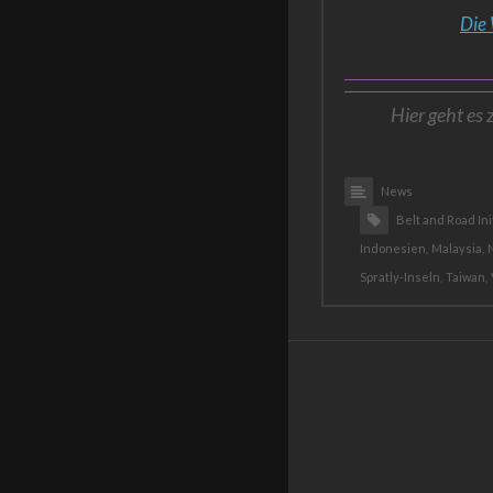
Die 
Hier geht es 
News
Belt and Road Ini
Indonesien,
Malaysia,
Spratly-Inseln,
Taiwan,