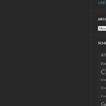
« Juli
ARC
Archi
SCH
Af
Ba
C
De
Eis
Fra
G