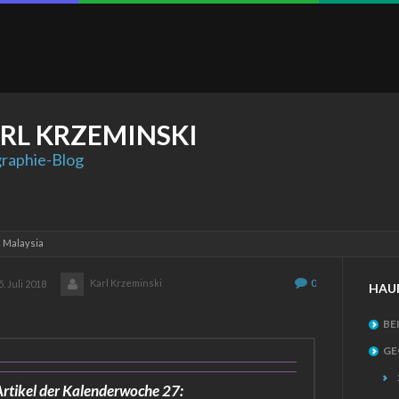
RL
KRZEMINSKI
raphie-Blog
: Malaysia
Karl Krzeminski
0
5. Juli 2018
HAU
BE
GE
rtikel der Kalenderwoche 27: