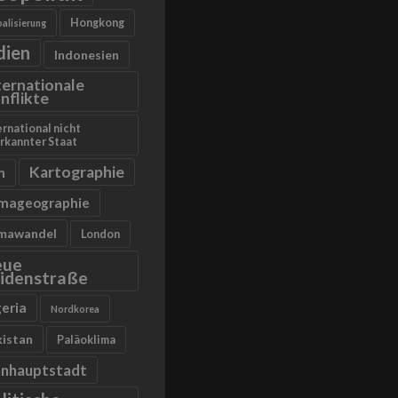
Hongkong
alisierung
dien
Indonesien
ternationale
nflikte
ernational nicht
rkannter Staat
Kartographie
n
imageographie
imawandel
London
eue
idenstraße
geria
Nordkorea
kistan
Paläoklima
anhauptstadt