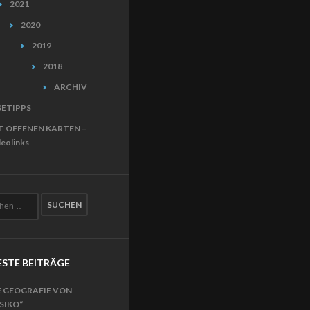
2021
2020
2019
2018
ARCHIV
SETIPPS
T OFFENEN KARTEN –
eolinks
STE BEITRÄGE
E GEOGRAFIE VON
ISIKO“