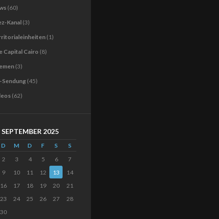
ws
(60)
ez-Kanal
(3)
ritorialeinheiten
(1)
 Capital Cairo
(8)
emen
(3)
-Sendung
(45)
deos
(62)
SEPTEMBER 2025
D
M
D
F
S
S
2
3
4
5
6
7
9
10
11
12
13
14
16
17
18
19
20
21
23
24
25
26
27
28
30