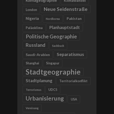
Klimageographie
Klimawandel
Neue Seidenstraße
London
Nigeria
Pakistan
Nordkorea
Planhauptstadt
Paläoklima
Politische Geographie
Russland
Sachbuch
Separatismus
Saudi-Arabien
Shanghai
Singapur
Stadtgeographie
Stadtplanung
Territorialkonflikt
UDC5
Terrorismus
Urbanisierung
USA
Vereisung