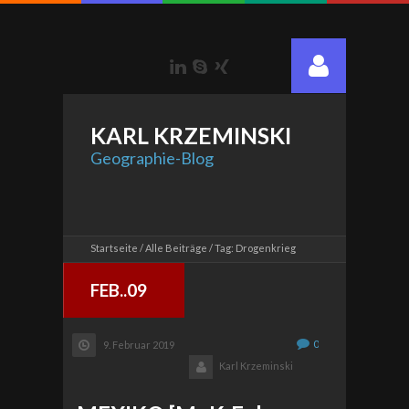
LinkedIn
Skype
Xing
KARL
KRZEMINSKI
Geographie-Blog
Startseite
Alle Beiträge
Tag: Drogenkrieg
FEB..09
0
9. Februar 2019
Karl Krzeminski