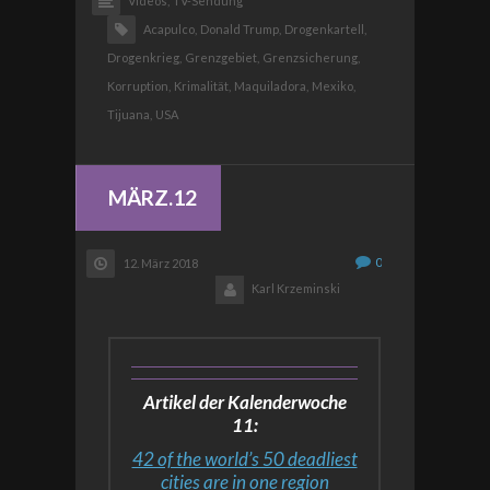
Videos,
TV-Sendung
Acapulco,
Donald Trump,
Drogenkartell,
Drogenkrieg,
Grenzgebiet,
Grenzsicherung,
Korruption,
Krimalität,
Maquiladora,
Mexiko,
Tijuana,
USA
MÄRZ.12
0
12. März 2018
Karl Krzeminski
Artikel der Kalenderwoche
11:
42 of the world’s 50 deadliest
cities are in one region