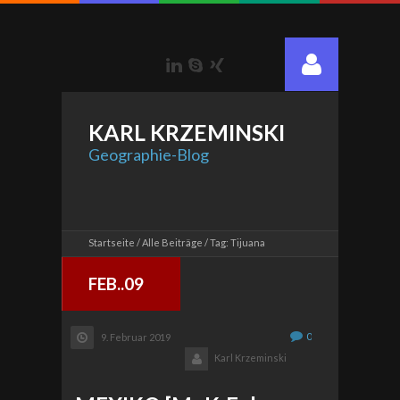
LinkedIn
Skype
Xing
KARL
KRZEMINSKI
Geographie-Blog
Startseite
Alle Beiträge
Tag: Tijuana
FEB..09
0
9. Februar 2019
Karl Krzeminski