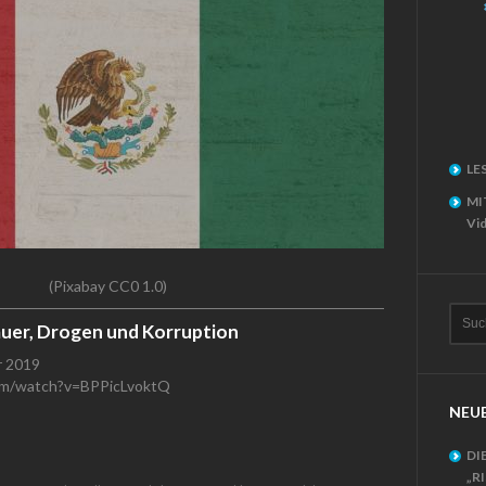
LE
MI
Vid
(Pixabay CC0 1.0)
uer, Drogen und Korruption
r 2019
om/watch?v=BPPicLvoktQ
NEUE
DI
„R