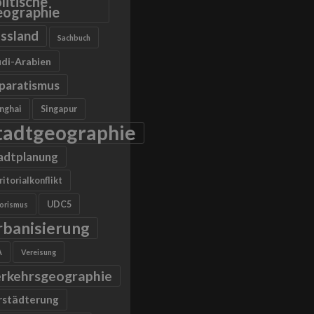
litische
ographie
ssland
Sachbuch
di-Arabien
paratismus
nghai
Singapur
tadtgeographie
adtplanung
ritorialkonflikt
UDC5
rorismus
rbanisierung
A
Vereisung
rkehrsgeographie
rstädterung