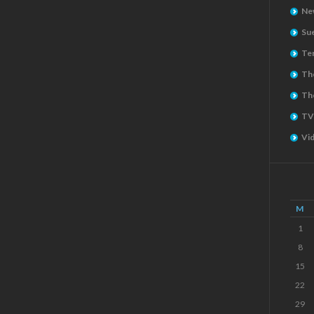
Ne
Su
Ter
The
Th
TV
Vi
M
1
8
15
22
29