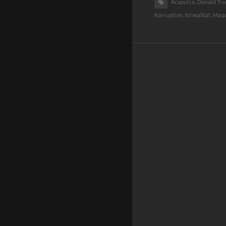
Acapulco,
Donald Tru
Korruption,
Krimalität,
Maqu