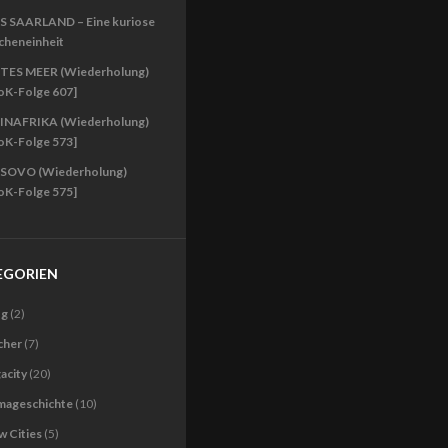
S SAARLAND – Eine kuriose
cheneinheit
TES MEER (Wiederholung)
oK-Folge 607]
INAFRIKA (Wiederholung)
oK-Folge 573]
SOVO (Wiederholung)
oK-Folge 575]
EGORIEN
og
(2)
cher
(7)
acity
(20)
imageschichte
(10)
 Cities
(5)