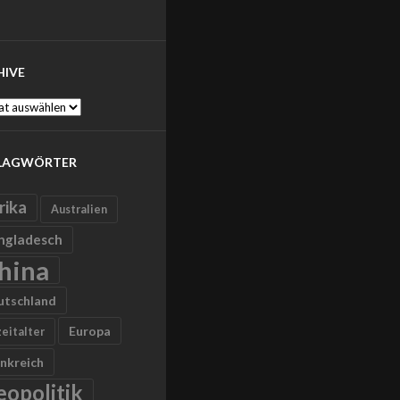
HIVE
ve
LAGWÖRTER
rika
Australien
ngladesch
hina
utschland
Europa
zeitalter
nkreich
eopolitik