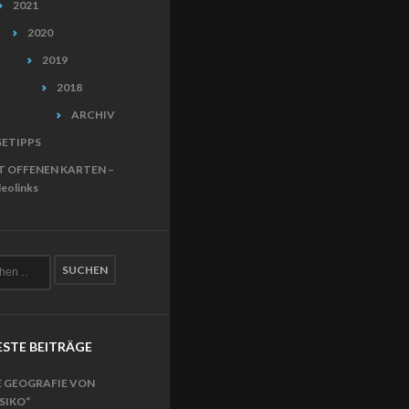
2021
2020
2019
2018
ARCHIV
SETIPPS
T OFFENEN KARTEN –
eolinks
STE BEITRÄGE
E GEOGRAFIE VON
ISIKO“