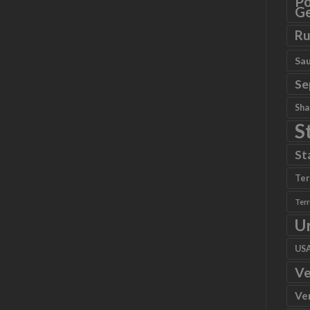
Po
Ge
Ru
Sau
Se
Sha
S
St
Ter
Ter
U
US
Ve
Ve