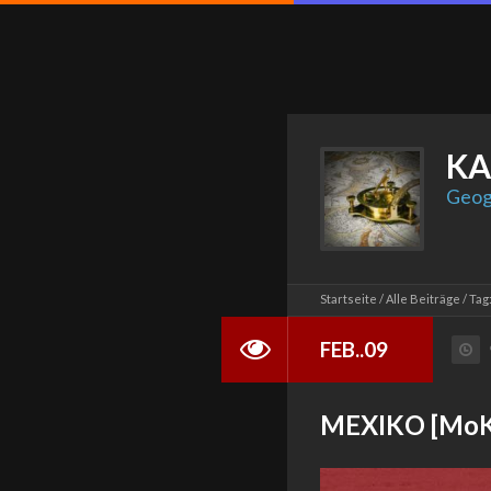
KA
Geog
Startseite
Alle Beiträge
Tag
FEB..09
MEXIKO [MoK-