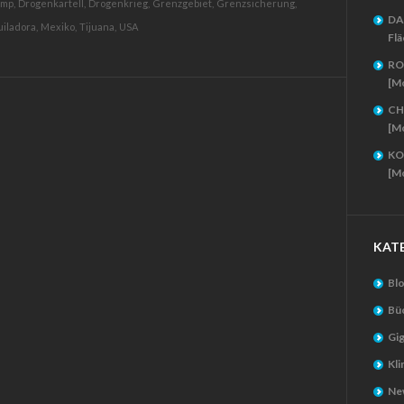
mp,
Drogenkartell,
Drogenkrieg,
Grenzgebiet,
Grenzsicherung,
DA
iladora,
Mexiko,
Tijuana,
USA
Flä
RO
[M
CH
[M
KO
[M
KAT
Bl
Bü
Gig
Kl
New