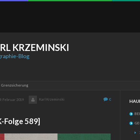
RL
KRZEMINSKI
raphie-Blog
: Grenzsicherung
Karl Krzeminski
0
9. Februar 2019
HAU
BE
Folge 589]
GE