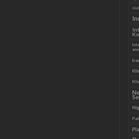
Glob
In
In
Ko
Int
ane
Ira
Kl
Kl
N
Se
Ni
Pa
Pl