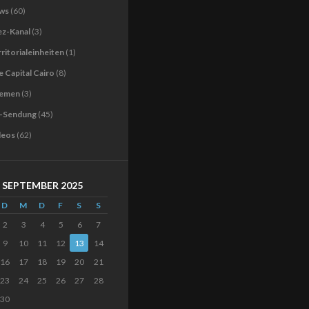
ws
(60)
ez-Kanal
(3)
ritorialeinheiten
(1)
 Capital Cairo
(8)
emen
(3)
-Sendung
(45)
deos
(62)
SEPTEMBER 2025
D
M
D
F
S
S
2
3
4
5
6
7
9
10
11
12
13
14
16
17
18
19
20
21
23
24
25
26
27
28
30