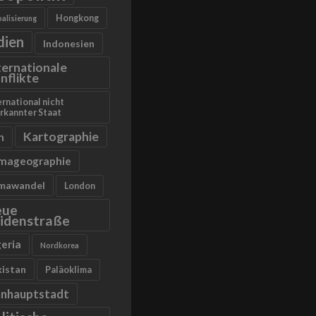
Hongkong
alisierung
dien
Indonesien
ternationale
nflikte
ernational nicht
rkannter Staat
Kartographie
n
imageographie
imawandel
London
eue
idenstraße
geria
Nordkorea
kistan
Paläoklima
anhauptstadt