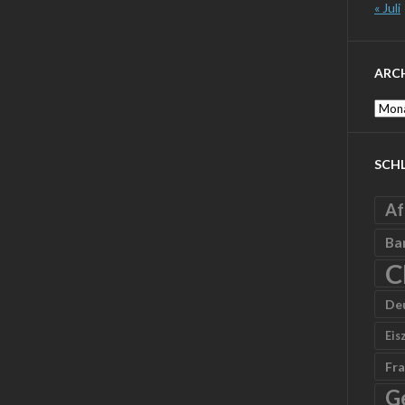
« Juli
ARC
Archi
SCH
Af
Ba
C
De
Eis
Fra
G