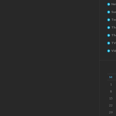
Ne
Su
Ter
The
Th
TV
Vi
M
1
8
15
22
29