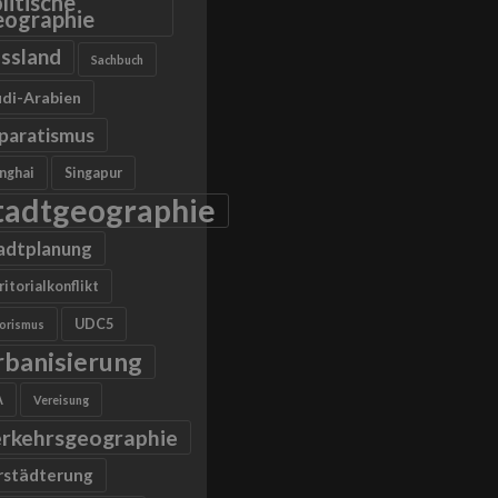
litische
ographie
ssland
Sachbuch
di-Arabien
paratismus
nghai
Singapur
tadtgeographie
adtplanung
ritorialkonflikt
UDC5
rorismus
rbanisierung
A
Vereisung
rkehrsgeographie
rstädterung