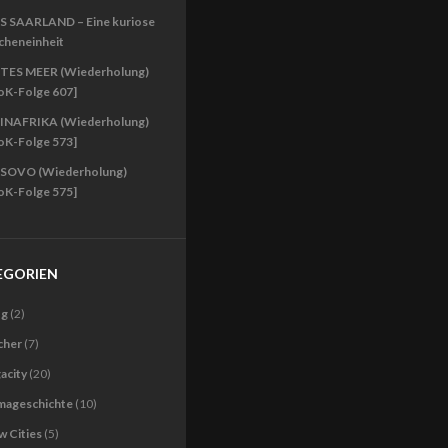
S SAARLAND – Eine kuriose
cheneinheit
TES MEER (Wiederholung)
oK-Folge 607]
INAFRIKA (Wiederholung)
oK-Folge 573]
SOVO (Wiederholung)
oK-Folge 575]
EGORIEN
og
(2)
cher
(7)
acity
(20)
imageschichte
(10)
 Cities
(5)