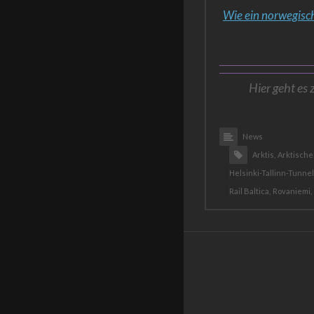
Wie ein norwegisc
Hier geht es 
News
Arktis,
Arktischer
Helsinki-Tallinn-Tunnel
Rail Baltica,
Rovaniemi,