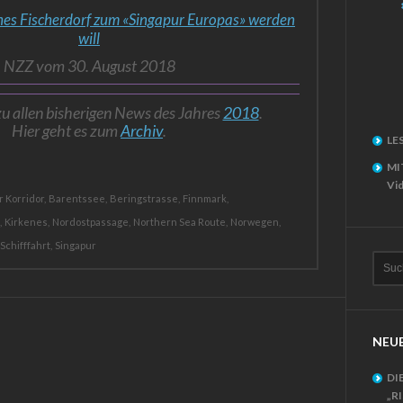
hes Fischerdorf zum «Singapur Europas» werden
will
NZZ vom 30. August 2018
zu allen bisherigen News des Jahres
2018
.
Hier geht es zum
Archiv
.
LE
MI
Vid
 Korridor,
Barentssee,
Beringstrasse,
Finnmark,
,
Kirkenes,
Nordostpassage,
Northern Sea Route,
Norwegen,
Schifffahrt,
Singapur
NEUE
DI
„R