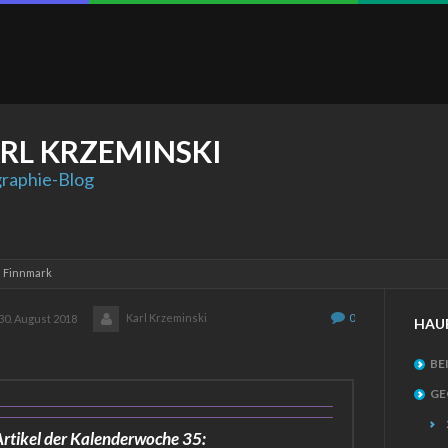
RL
KRZEMINSKI
raphie-Blog
: Finnmark
Karl Krzeminski
0
30. August 2018
HAU
BE
GE
rtikel der Kalenderwoche 35: