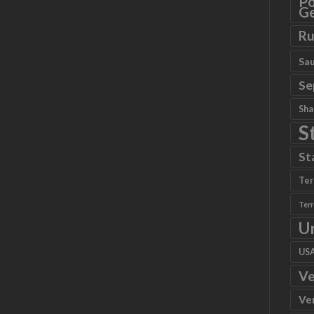
Po
Ge
Ru
Sau
Se
Sha
S
St
Ter
Ter
U
US
Ve
Ve