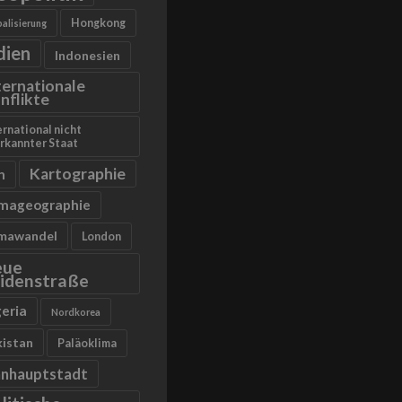
Hongkong
alisierung
dien
Indonesien
ternationale
nflikte
ernational nicht
rkannter Staat
Kartographie
n
imageographie
imawandel
London
eue
idenstraße
geria
Nordkorea
kistan
Paläoklima
anhauptstadt