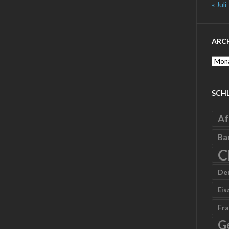
« Juli
ARC
Archi
SCH
Af
Ba
C
De
Eis
Fra
G