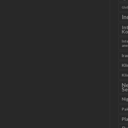
Glob
In
In
Ko
Int
ane
Ira
Kl
Kl
N
Se
Ni
Pa
Pl