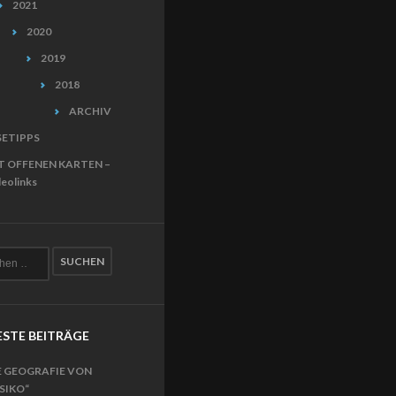
2021
2020
2019
2018
ARCHIV
SETIPPS
T OFFENEN KARTEN –
eolinks
STE BEITRÄGE
E GEOGRAFIE VON
ISIKO“