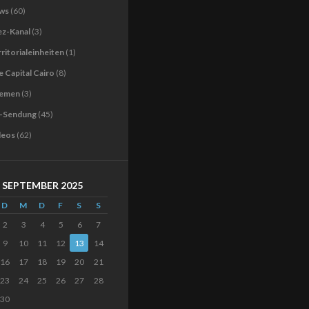
ws
(60)
ez-Kanal
(3)
ritorialeinheiten
(1)
 Capital Cairo
(8)
emen
(3)
-Sendung
(45)
deos
(62)
SEPTEMBER 2025
D
M
D
F
S
S
2
3
4
5
6
7
9
10
11
12
13
14
16
17
18
19
20
21
23
24
25
26
27
28
30