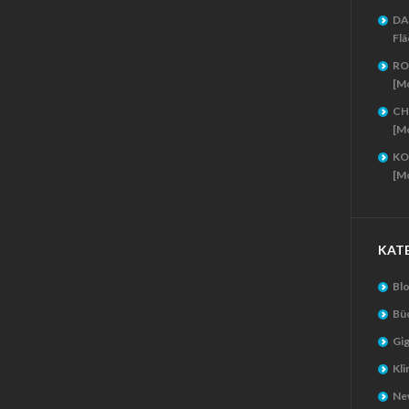
DA
Flä
RO
[M
CH
[M
KO
[M
KAT
Bl
Bü
Gig
Kl
New