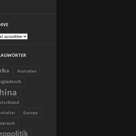
HIVE
ve
LAGWÖRTER
rika
Australien
ngladesch
hina
utschland
Europa
zeitalter
nkreich
eopolitik