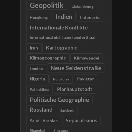
Geopolitik
Globalisierung
Indien
Indonesien
Hongkong
Internationale Konflikte
International nicht anerkannter Staat
Kartographie
Iran
Klimageographie
Klimawandel
Neue Seidenstraße
London
Nigeria
Pakistan
Nordkorea
Planhauptstadt
Paläoklima
Politische Geographie
Russland
Sachbuch
Separatismus
Saudi-Arabien
Shanghai
Singapur