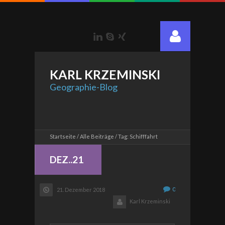
LinkedIn
Skype
Xing
KARL
KRZEMINSKI
Geographie-Blog
Startseite
Alle Beiträge
Tag: Schifffahrt
DEZ..21
0
21. Dezember 2018
Karl Krzeminski