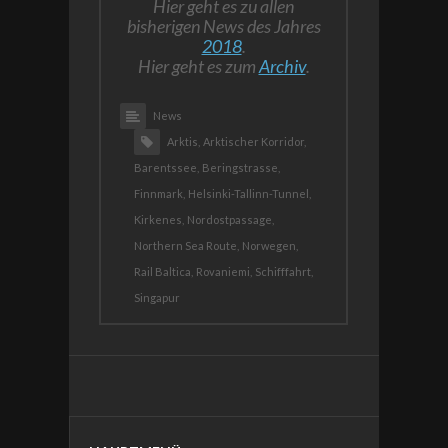
Hier geht es zu allen
bisherigen News des Jahres
2018
.
Hier geht es zum
Archiv
.
News
Arktis,
Arktischer Korridor,
Barentssee,
Beringstrasse,
Finnmark,
Helsinki-Tallinn-Tunnel,
Kirkenes,
Nordostpassage,
Northern Sea Route,
Norwegen,
Rail Baltica,
Rovaniemi,
Schifffahrt,
Singapur