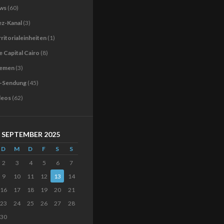
ws
(60)
ez-Kanal
(3)
ritorialeinheiten
(1)
 Capital Cairo
(8)
emen
(3)
-Sendung
(45)
deos
(62)
SEPTEMBER 2025
D
M
D
F
S
S
2
3
4
5
6
7
9
10
11
12
13
14
16
17
18
19
20
21
23
24
25
26
27
28
30