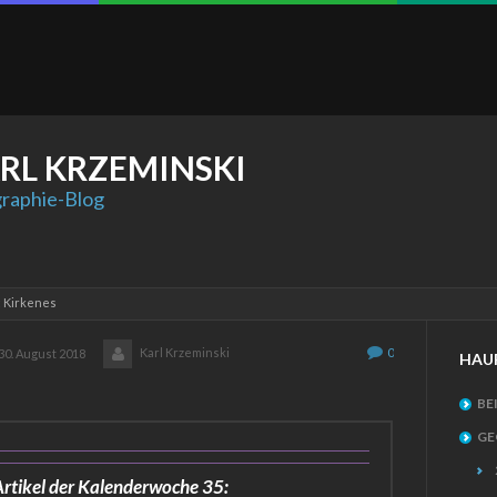
RL
KRZEMINSKI
raphie-Blog
: Kirkenes
Karl Krzeminski
0
30. August 2018
HAU
BE
GE
rtikel der Kalenderwoche 35: