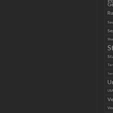
Po
Ge
Ru
Sau
Se
Sha
S
St
Ter
Ter
U
US
Ve
Ve