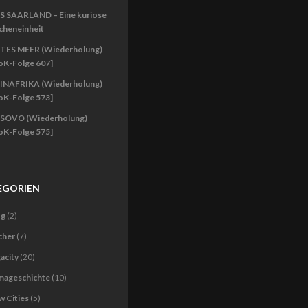
S SAARLAND – Eine kuriose
cheneinheit
TES MEER (Wiederholung)
oK-Folge 607]
INAFRIKA (Wiederholung)
oK-Folge 573]
SOVO (Wiederholung)
oK-Folge 575]
EGORIEN
og
(2)
cher
(7)
acity
(20)
imageschichte
(10)
 Cities
(5)