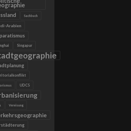
litische
ographie
ssland
Sachbuch
di-Arabien
paratismus
nghai
Singapur
tadtgeographie
adtplanung
ritorialkonflikt
UDC5
rorismus
rbanisierung
A
Vereisung
rkehrsgeographie
rstädterung