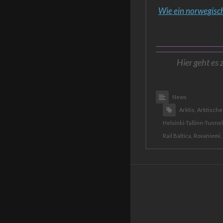
Wie ein norwegisc
Hier geht es 
News
Arktis,
Arktischer
Helsinki-Tallinn-Tunnel
Rail Baltica,
Rovaniemi,