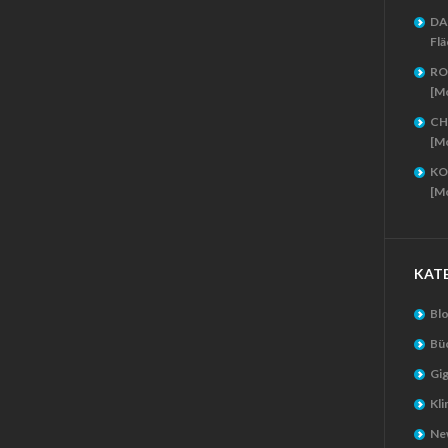
DA
Flä
RO
[M
CH
[M
KO
[M
KAT
Bl
Bü
Gig
Kl
New