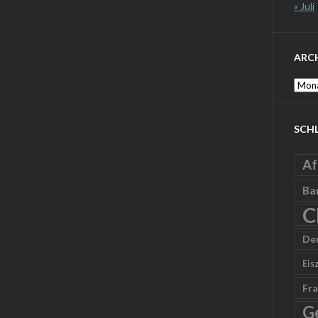
« Juli
ARC
Archi
SCH
Af
Ba
C
De
Eis
Fra
G