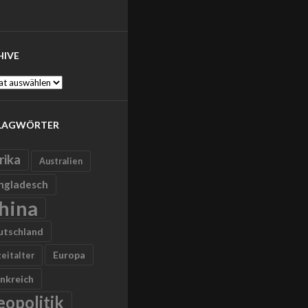
HIVE
ve
LAGWÖRTER
rika
Australien
ngladesch
hina
utschland
Europa
zeitalter
nkreich
eopolitik