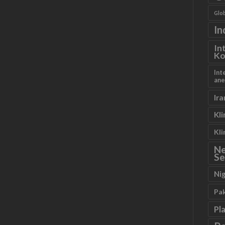
Glob
In
In
Ko
Int
ane
Ira
Kl
Kl
N
Se
Ni
Pa
Pl