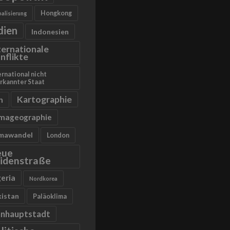
Hongkong
alisierung
dien
Indonesien
ternationale
nflikte
ernational nicht
rkannter Staat
Kartographie
n
imageographie
imawandel
London
eue
idenstraße
geria
Nordkorea
kistan
Paläoklima
anhauptstadt