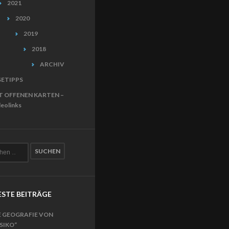
2021
2020
2019
2018
ARCHIV
SETIPPS
T OFFENEN KARTEN –
eolinks
STE BEITRÄGE
E GEOGRAFIE VON
ISIKO“