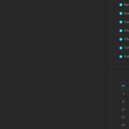
Ne
Su
Ter
The
Th
TV
Vi
M
1
8
15
22
29