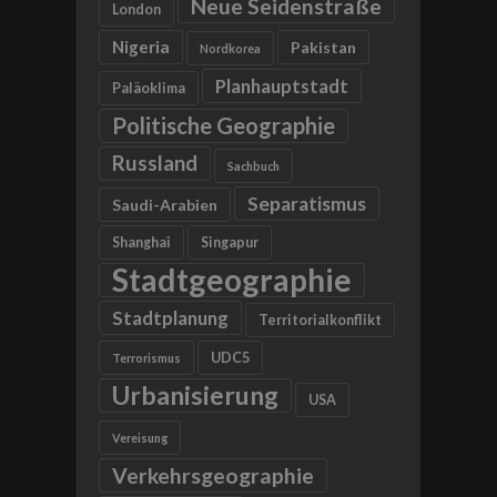
Neue Seidenstraße
London
Nigeria
Pakistan
Nordkorea
Planhauptstadt
Paläoklima
Politische Geographie
Russland
Sachbuch
Separatismus
Saudi-Arabien
Shanghai
Singapur
Stadtgeographie
Stadtplanung
Territorialkonflikt
UDC5
Terrorismus
Urbanisierung
USA
Vereisung
Verkehrsgeographie