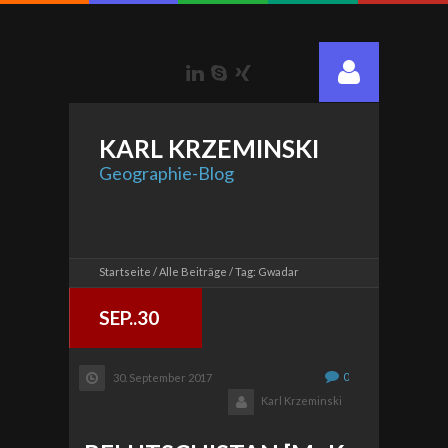
LinkedIn
Skype
Xing
KARL
KRZEMINSKI
Geographie-Blog
Startseite
Alle Beiträge
Tag: Gwadar
SEP..30
0
30. September 2017
Karl Krzeminski