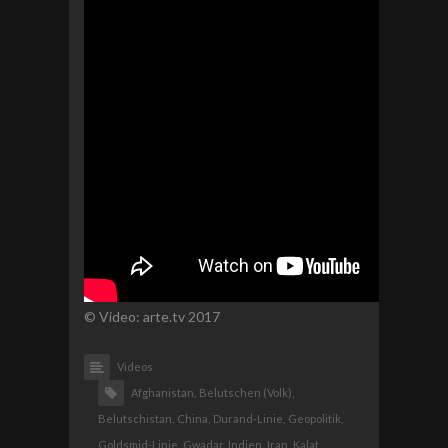
© Video: arte.tv 2017
Videos
Afghanistan,
Belutschen (Volk),
Belutschistan,
China,
Durand-Linie,
Geopolitik,
Goldsmid-Linie,
Gwadar,
Indien,
Iran,
Kalat,