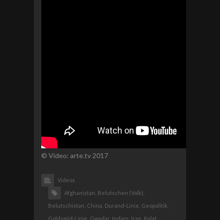
© Video: arte.tv 2017
Videos
Afghanistan,
Belutschen (Volk),
Belutschistan,
China,
Durand-Linie,
Geopolitik,
Goldsmid-Linie,
Gwadar,
Indien,
Iran,
Kalat,