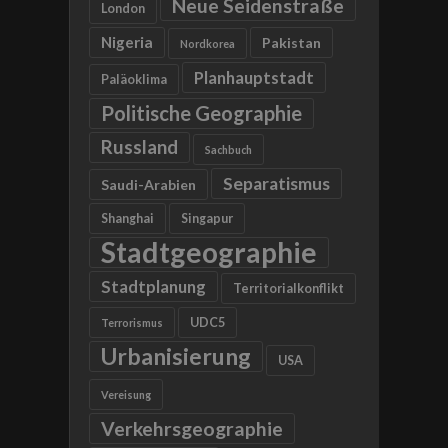
Neue Seidenstraße
London
Nigeria
Pakistan
Nordkorea
Planhauptstadt
Paläoklima
Politische Geographie
Russland
Sachbuch
Separatismus
Saudi-Arabien
Shanghai
Singapur
Stadtgeographie
Stadtplanung
Territorialkonflikt
UDC5
Terrorismus
Urbanisierung
USA
Vereisung
Verkehrsgeographie