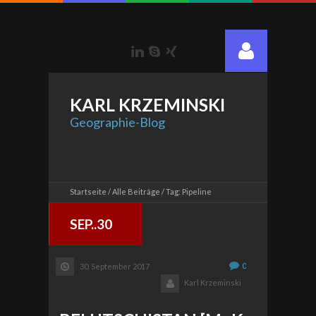
LinkedIn
Skype
Xing
KARL
KRZEMINSKI
Geographie-Blog
Startseite
Alle Beiträge
Tag: Pipeline
SEP..30
0
30. September 2017
Karl Krzeminski