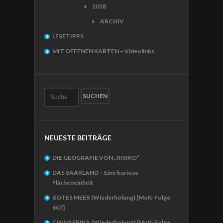
2018
ARCHIV
LESETIPPS
MIT OFFENEN KARTEN – Videolinks
NEUESTE BEITRÄGE
DIE GEOGRAFIE VON „RISIKO“
DAS SAARLAND – Eine kuriose
Flächeneinheit
ROTES MEER (Wiederholung) [MoK-Folge
607]
CHINAFRIKA (Wiederholung) [MoK-Folge