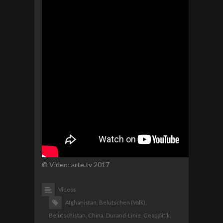
© Video: arte.tv 2017
Videos
Afghanistan,
Belutschen (Volk),
Belutschistan,
China,
Durand-Linie,
Geopolitik,