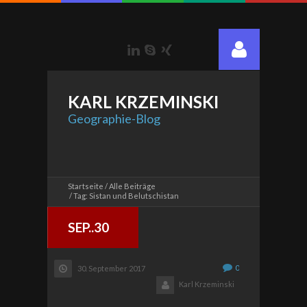
LinkedIn
Skype
Xing
KARL
KRZEMINSKI
Geographie-Blog
Startseite
Alle Beiträge
Tag: Sistan und Belutschistan
SEP..30
0
30. September 2017
Karl Krzeminski