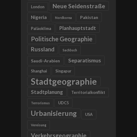
Neue Seidenstraße
London
Nigeria
Pakistan
Nordkorea
Planhauptstadt
Paläoklima
Politische Geographie
Russland
Sachbuch
Separatismus
Saudi-Arabien
Shanghai
Singapur
Stadtgeographie
Stadtplanung
Territorialkonflikt
UDC5
Terrorismus
Urbanisierung
USA
Vereisung
Verkehrsgeographie