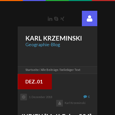
LinkedIn
Skype
Xing
KARL
KRZEMINSKI
Geographie-Blog
Startseite
Alle Beiträge
beliebiger Text
DEZ..01
0
1. Dezember 2018
Karl Krzeminski