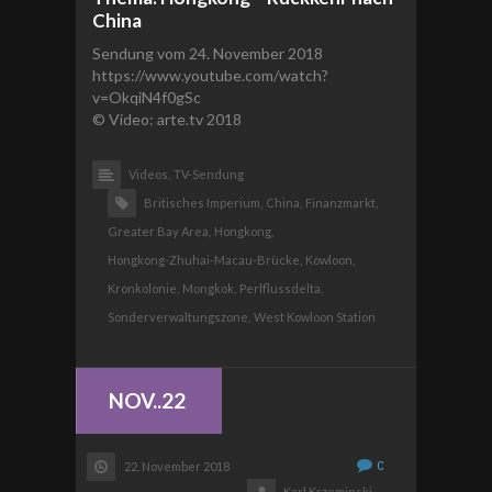
China
Sendung vom 24. November 2018
https://www.youtube.com/watch?
v=OkqiN4f0gSc
© Video: arte.tv 2018
Videos,
TV-Sendung
Britisches Imperium,
China,
Finanzmarkt,
Greater Bay Area,
Hongkong,
Hongkong-Zhuhai-Macau-Brücke,
Kowloon,
Kronkolonie,
Mongkok,
Perlflussdelta,
Sonderverwaltungszone,
West Kowloon Station
NOV..22
0
22. November 2018
Karl Krzeminski