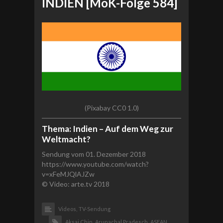
INDIEN [MoK-Folge 584]
(Pixabay CC0 1.0)
Thema: Indien – Auf dem Weg zur
Weltmacht?
Sendung vom 01. Dezember 2018
https://www.youtube.com/watch?
v=xFeMJQlAJZw
© Video: arte.tv 2018
Videos,
TV-Sendung
Aksai Chin,
Arunachal Pradesch,
ASEAN,