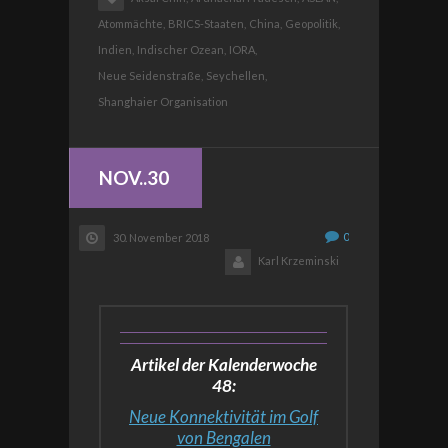
Atommächte,
BRICS-Staaten,
China,
Geopolitik,
Indien,
Indischer Ozean,
IORA,
Neue Seidenstraße,
Seychellen,
Shanghaier Organisation
NOV..30
0
30. November 2018
Karl Krzeminski
Artikel der Kalenderwoche
48:
Neue Konnektivität im Golf
von Bengalen