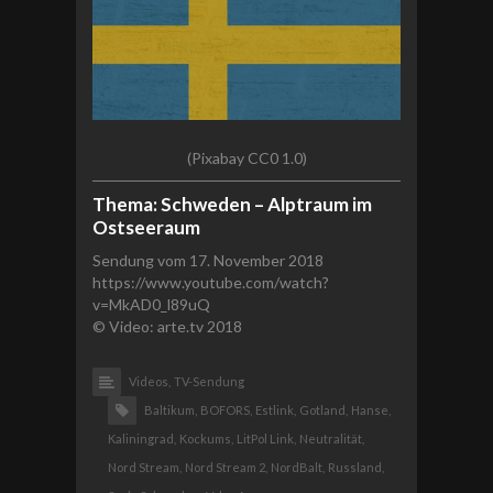
(Pixabay CC0 1.0)
Thema: Schweden – Alptraum im
Ostseeraum
Sendung vom 17. November 2018
https://www.youtube.com/watch?
v=MkAD0_l89uQ
© Video: arte.tv 2018
Videos,
TV-Sendung
Baltikum,
BOFORS,
Estlink,
Gotland,
Hanse,
Kaliningrad,
Kockums,
LitPol Link,
Neutralität,
Nord Stream,
Nord Stream 2,
NordBalt,
Russland,