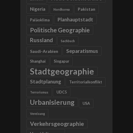
Nigeria
Pakistan
Nordkorea
Planhauptstadt
Paläoklima
Politische Geographie
Russland
Sachbuch
Separatismus
Saudi-Arabien
Shanghai
Singapur
Stadtgeographie
Stadtplanung
Territorialkonflikt
UDC5
Terrorismus
Urbanisierung
USA
Vereisung
Verkehrsgeographie