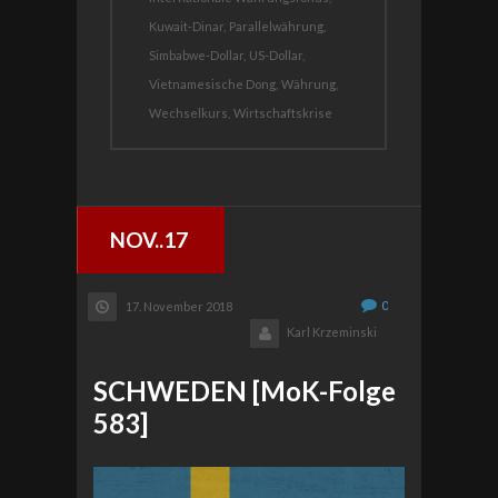
Kuwait-Dinar,
Parallelwährung,
Simbabwe-Dollar,
US-Dollar,
Vietnamesische Dong,
Währung,
Wechselkurs,
Wirtschaftskrise
NOV..17
0
17. November 2018
Karl Krzeminski
SCHWEDEN [MoK-Folge
583]