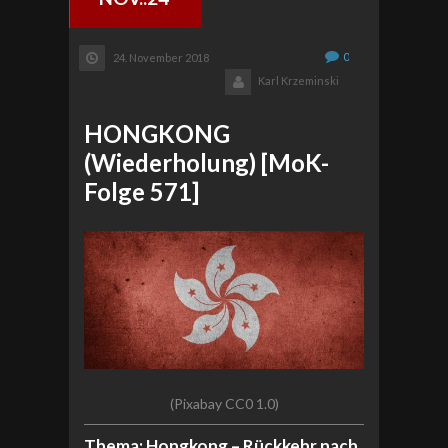
0
24. November 2018
Karl Krzeminski
HONGKONG
(Wiederholung) [MoK-
Folge 571]
(Pixabay CC0 1.0)
Thema: Hongkong – Rückkehr nach