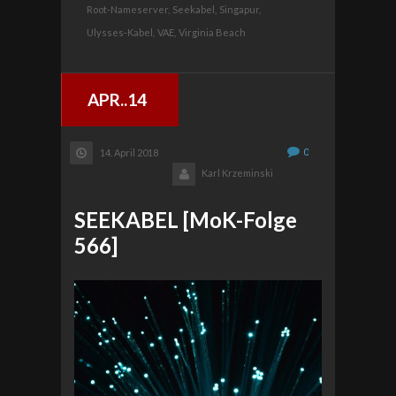
Root-Nameserver,
Seekabel,
Singapur,
Ulysses-Kabel,
VAE,
Virginia Beach
APR..14
0
14. April 2018
Karl Krzeminski
SEEKABEL [MoK-Folge
566]