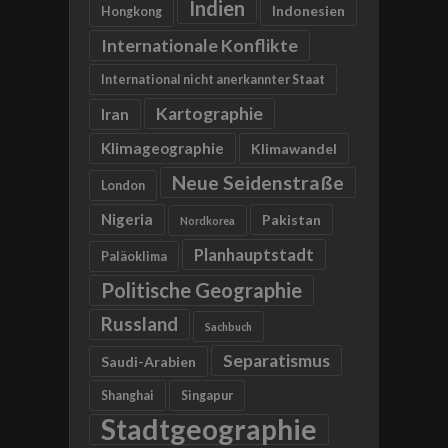
Indien
Indonesien
Hongkong
Internationale Konflikte
International nicht anerkannter Staat
Kartographie
Iran
Klimageographie
Klimawandel
Neue Seidenstraße
London
Nigeria
Pakistan
Nordkorea
Planhauptstadt
Paläoklima
Politische Geographie
Russland
Sachbuch
Separatismus
Saudi-Arabien
Shanghai
Singapur
Stadtgeographie