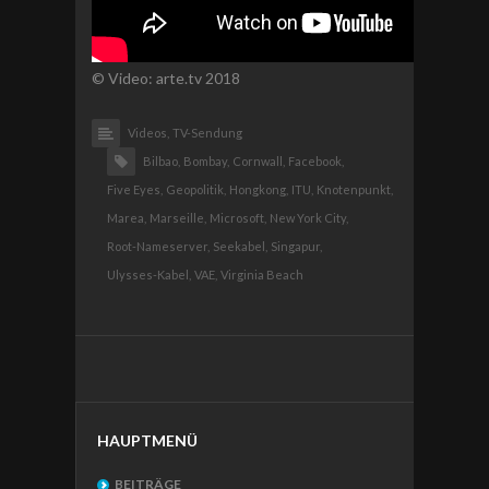
© Video: arte.tv 2018
Videos,
TV-Sendung
Bilbao,
Bombay,
Cornwall,
Facebook,
Five Eyes,
Geopolitik,
Hongkong,
ITU,
Knotenpunkt,
Marea,
Marseille,
Microsoft,
New York City,
Root-Nameserver,
Seekabel,
Singapur,
Ulysses-Kabel,
VAE,
Virginia Beach
HAUPTMENÜ
BEITRÄGE