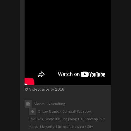
© Video: arte.tv 2018
Videos,
TV-Sendung
Bilbao,
Bombay,
Cornwall,
Facebook,
Five Eyes,
Geopolitik,
Hongkong,
ITU,
Knotenpunkt,
Marea,
Marseille,
Microsoft,
New York City,