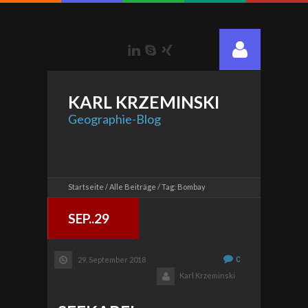
LinkedIn
Skype
Xing
KARL
KRZEMINSKI
Geographie-Blog
Startseite
Alle Beiträge
Tag: Bombay
SEP..29
0
29. September 2018
Karl Krzeminski