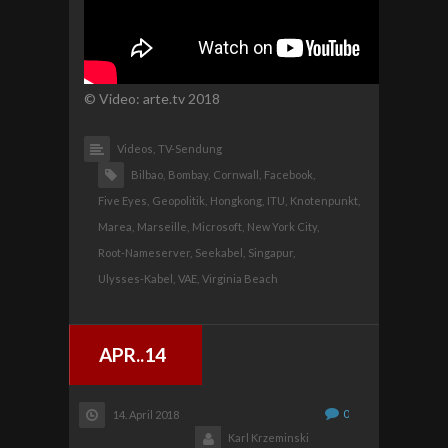
© Video: arte.tv 2018
Videos,
TV-Sendung
Bilbao,
Bombay,
Cornwall,
Facebook,
Five Eyes,
Geopolitik,
Hongkong,
ITU,
Knotenpunkt,
Marea,
Marseille,
Microsoft,
New York City,
Root-Nameserver,
Seekabel,
Singapur,
Ulysses-Kabel,
VAE,
Virginia Beach
APR..14
0
14. April 2018
Karl Krzeminski