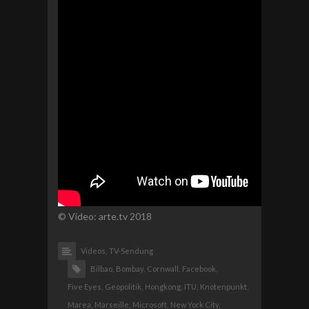
© Video: arte.tv 2018
Videos,
TV-Sendung
Bilbao,
Bombay,
Cornwall,
Facebook,
Five Eyes,
Geopolitik,
Hongkong,
ITU,
Knotenpunkt,
Marea,
Marseille,
Microsoft,
New York City,