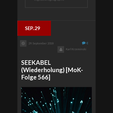
SEP..29
0
29. September 2018
Karl Krzeminski
SEEKABEL
(Wiederholung) [MoK-
Folge 566]