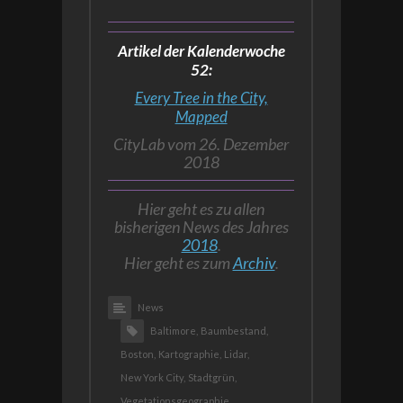
Artikel der Kalenderwoche
52:
Every Tree in the City,
Mapped
CityLab vom 26. Dezember
2018
Hier geht es zu allen
bisherigen News des Jahres
2018
.
Hier geht es zum
Archiv
.
News
Baltimore,
Baumbestand,
Boston,
Kartographie,
Lidar,
New York City,
Stadtgrün,
Vegetationsgeographie