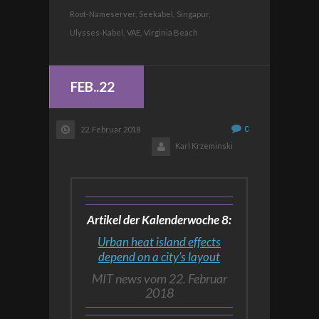
Root-Nameserver,
Seekabel,
Singapur,
Ulysses-Kabel,
VAE,
Virginia Beach
FEB..22
0
22. Februar 2018
Karl Krzeminski
Artikel der Kalenderwoche 8:
Urban heat island effects
depend on a city’s layout
MIT news vom 22. Februar
2018