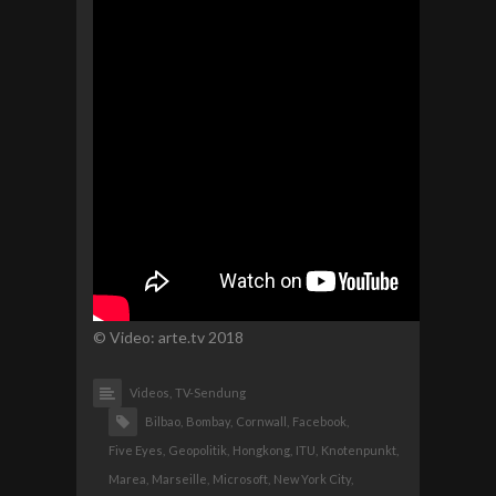
© Video: arte.tv 2018
Videos,
TV-Sendung
Bilbao,
Bombay,
Cornwall,
Facebook,
Five Eyes,
Geopolitik,
Hongkong,
ITU,
Knotenpunkt,
Marea,
Marseille,
Microsoft,
New York City,