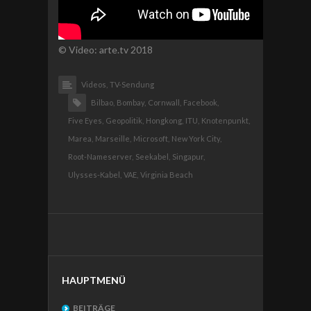
© Video: arte.tv 2018
Videos,
TV-Sendung
Bilbao,
Bombay,
Cornwall,
Facebook,
Five Eyes,
Geopolitik,
Hongkong,
ITU,
Knotenpunkt,
Marea,
Marseille,
Microsoft,
New York City,
Root-Nameserver,
Seekabel,
Singapur,
Ulysses-Kabel,
VAE,
Virginia Beach
HAUPTMENÜ
BEITRÄGE