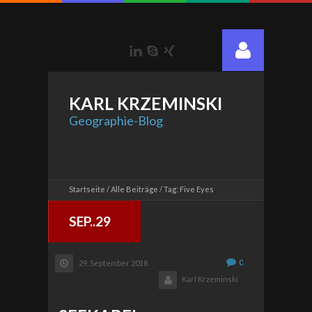
LinkedIn
Skype
Xing
KARL
KRZEMINSKI
Geographie-Blog
Startseite
Alle Beiträge
Tag: Five Eyes
SEP..29
0
29. September 2018
Karl Krzeminski