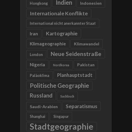
Indien
Indonesien
Hongkong
Internationale Konflikte
International nicht anerkannter Staat
Kartographie
Iran
Klimageographie
Klimawandel
Neue Seidenstraße
London
Nigeria
Pakistan
Nordkorea
Planhauptstadt
Paläoklima
Politische Geographie
Russland
Sachbuch
Separatismus
Saudi-Arabien
Shanghai
Singapur
Stadtgeographie