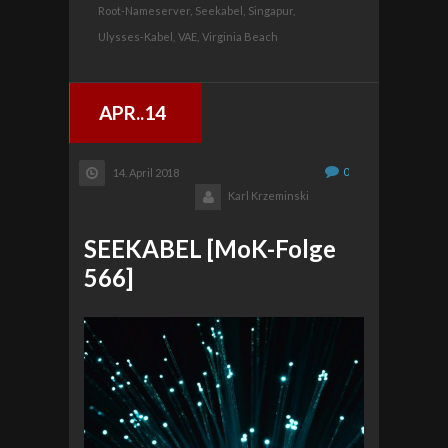
Root-Nameserver,
Seekabel,
Singapur,
Ulysses-Kabel,
VAE,
Virginia Beach
APR..14
0
14. April 2018
Karl Krzeminski
SEEKABEL [MoK-Folge
566]